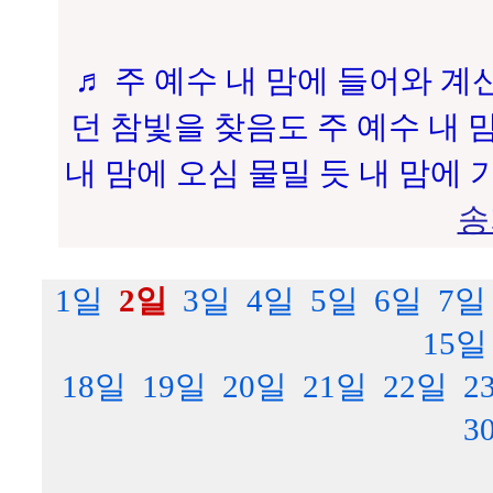
♬ 주 예수 내 맘에 들어와 계
던 참빛을 찾음도 주 예수 내 맘
내 맘에 오심 물밀 듯 내 맘에 
송
1일
2일
3일
4일
5일
6일
7일
15일
18일
19일
20일
21일
22일
2
3