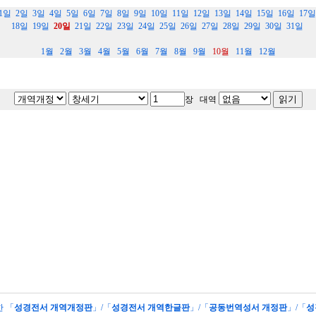
1일
2일
3일
4일
5일
6일
7일
8일
9일
10일
11일
12일
13일
14일
15일
16일
17일
18일
19일
20일
21일
22일
23일
24일
25일
26일
27일
28일
29일
30일
31일
1월
2월
3월
4월
5월
6월
7월
8월
9월
10월
11월
12월
장 대역
한 「
성경전서 개역개정판
」/「
성경전서 개역한글판
」/「
공동번역성서 개정판
」/「
성