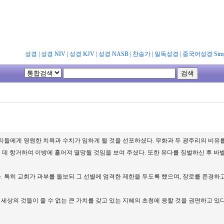
성경
|
성경 NIV
|
성경 KJV
|
성경 NASB
|
찬송가
|
일독성경
|
중국어성경 Simpl
리들에게 영원한 치욕과 수치가 임하게 될 것을 선포하셨다. 무화과 두 광주리의 비유를
 데 항거하여 이방에 흩어져 멸망될 것임을 보여 주셨다. 또한 유다를 징벌하신 후 바
. 특히 교회가 과부를 돌보되 그 선별에 엄격한 제한을 두도록 했으며, 장로를 존경
 세상의 것들이 줄 수 없는 큰 가치를 갖고 있는 지혜의 초청에 응할 것을 권면하고 있다