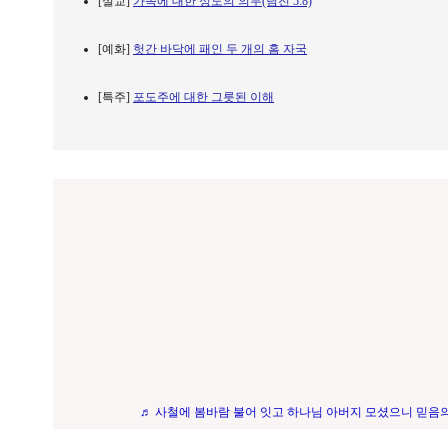
[설교]
가족에 대한 성도의 의무(딤전 5:8)
[예화]
헛간 바닥에 패인 두 개의 홈 자국
[특주]
포도주에 대한 그릇된 이해
♬ 사철에 봄바람 불어 잇고 하나님 아버지 모셨으니 믿음