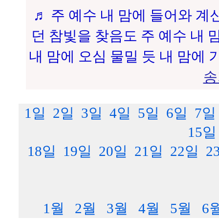
♬ 주 예수 내 맘에 들어와 계
던 참빛을 찾음도 주 예수 내 맘
내 맘에 오심 물밀 듯 내 맘에 
송
1일
2일
3일
4일
5일
6일
7일
15일
18일
19일
20일
21일
22일
2
1월
2월
3월
4월
5월
6