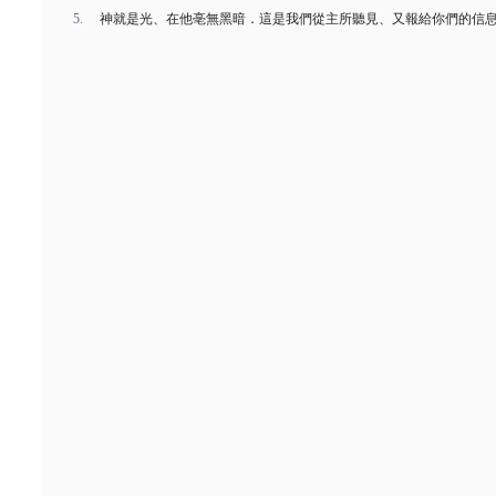
神就是光、在他亳無黑暗．這是我們從主所聽見、又報給你們的信