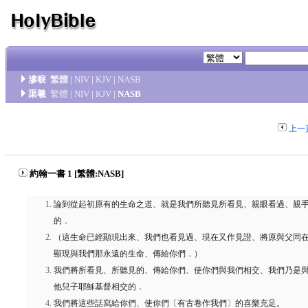
滲唳
繁體
|
NIV
|
KJV
|
NASB
渠羲
繁體
|
NIV
|
KJV
|
NASB
上一
約翰一書 1 [繁體:NASB]
論到從起初原有的生命之道、就是我們所聽見所看見、親眼看過、親
的．
（這生命已經顯現出來、我們也看見過、現在又作見證、將原與父同
顯現與我們那永遠的生命、傳給你們．）
我們將所看見、所聽見的、傳給你們、使你們與我們相交、我們乃是
他兒子耶穌基督相交的．
我們將這些話寫給你們、使你們〔有古卷作我們〕的喜樂充足。