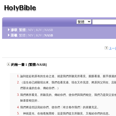
滲唳
繁體
|
NIV
|
KJV
|
NASB
渠羲
繁體
|
NIV
|
KJV
|
NASB
上一
約翰一書 1 [繁體:NASB]
論到從起初原有的生命之道、就是我們所聽見所看見、親眼看過、親手摸過
（這生命已經顯現出來、我們也看見過、現在又作見證、將原與父同在、且
們那永遠的生命、傳給你們．）
我們將所看見、所聽見的、傳給你們、使你們與我們相交、我們乃是與父並
穌基督相交的．
我們將這些話寫給你們、使你們〔有古卷作我們〕的喜樂充足。
神就是光、在他亳無黑暗．這是我們從主所聽見、又報給你們的信息。