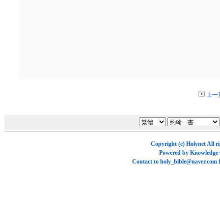
上一
Copyright (c)
Holynet
All r
Powered by
Knowledge
Contact to
holy_bible@naver.com
f