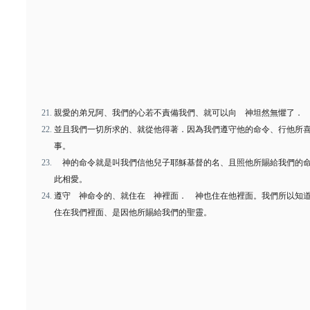
親愛的弟兄阿、我們的心若不責備我們、就可以向 神坦然無懼了．
並且我們一切所求的、就從他得著．因為我們遵守他的命令、行他所
事。
神的命令就是叫我們信他兒子耶穌基督的名、且照他所賜給我們的
此相愛。
遵守 神命令的、就住在 神裡面． 神也住在他裡面。我們所以知
住在我們裡面、是因他所賜給我們的聖靈。