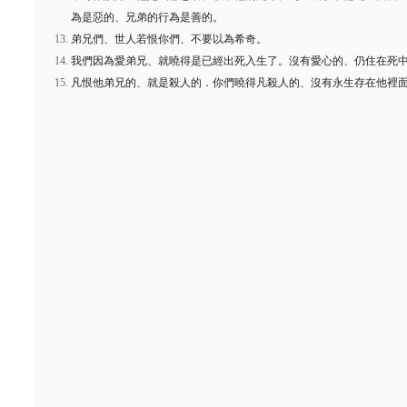
為是惡的、兄弟的行為是善的。
弟兄們、世人若恨你們、不要以為希奇。
我們因為愛弟兄、就曉得是已經出死入生了。沒有愛心的、仍住在死
凡恨他弟兄的、就是殺人的．你們曉得凡殺人的、沒有永生存在他裡