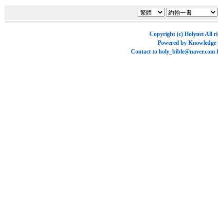
Copyright (c)
Holynet
All r
Powered by
Knowledge
Contact to
holy_bible@naver.com
f