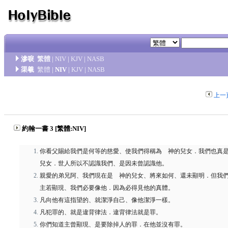
滲唳
繁體
|
NIV
|
KJV
|
NASB
渠羲
繁體
|
NIV
|
KJV
|
NASB
上一
約翰一書 3 [繁體:NIV]
你看父賜給我們是何等的慈愛、使我們得稱為 神的兒女．我們也真
兒女．世人所以不認識我們、是因未曾認識他。
親愛的弟兄阿、我們現在是 神的兒女、將來如何、還未顯明．但我
主若顯現、我們必要像他．因為必得見他的真體。
凡向他有這指望的、就潔淨自己、像他潔淨一樣。
凡犯罪的、就是違背律法．違背律法就是罪。
你們知道主曾顯現、是要除掉人的罪．在他並沒有罪。