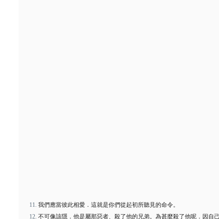
我們應當彼此相愛．這就是你們從起初所聽見的命令。
不可像該隱．他是屬那惡者、殺了他的兄弟。為甚麼殺了他呢．因自