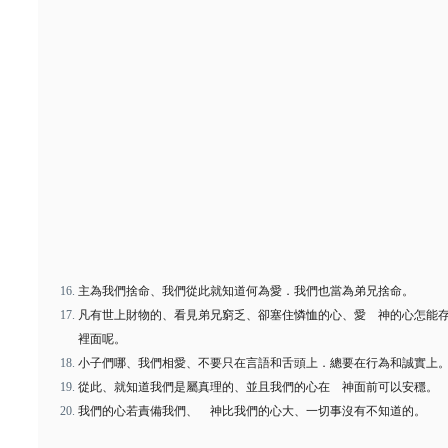
主為我們捨命、我們從此就知道何為愛．我們也當為弟兄捨命。
凡有世上財物的、看見弟兄窮乏、卻塞住憐恤的心、愛 神的心怎能
裡面呢。
小子們哪、我們相愛、不要只在言語和舌頭上．總要在行為和誠實上
從此、就知道我們是屬真理的、並且我們的心在 神面前可以安穩。
我們的心若責備我們、 神比我們的心大、一切事沒有不知道的。