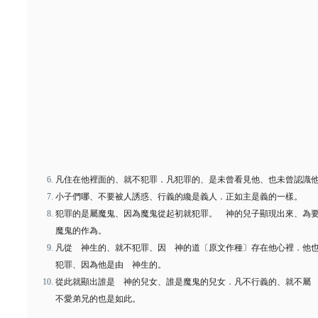
凡住在他裡面的、就不犯罪．凡犯罪的、是未曾看見他、也未曾認識
小子們哪、不要被人誘惑、行義的纔是義人．正如主是義的一樣。
犯罪的是屬魔鬼、因為魔鬼從起初就犯罪。 神的兒子顯現出來、為
魔鬼的作為。
凡從 神生的、就不犯罪、因 神的道〔原文作種〕存在他心裡．他
犯罪、因為他是由 神生的。
從此就顯出誰是 神的兒女、誰是魔鬼的兒女．凡不行義的、就不屬
不愛弟兄的也是如此。