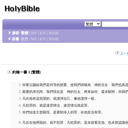
滲唳
繁體
|
NIV
|
KJV
|
NASB
渠羲
繁體
|
NIV
|
KJV
|
NASB
上一
約翰一書 3 [繁體]
你看父賜給我們是何等的慈愛、使我們得稱為 神的兒女．我們也真
親愛的弟兄阿、我們現在是 神的兒女、將來如何、還未顯明．但我
凡向他有這指望的、就潔淨自己、像他潔淨一樣。
凡犯罪的、就是違背律法．違背律法就是罪。
你們知道主曾顯現、是要除掉人的罪．在他並沒有罪。
凡住在他裡面的、就不犯罪．凡犯罪的、是未曾看見他、也未曾認識