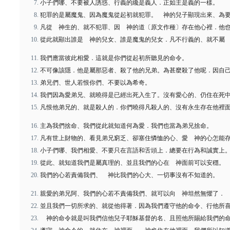
小子們哪、不要被人誘惑、行義的纔是義人．正如主是義的一樣。
犯罪的是屬魔鬼、因為魔鬼從起初就犯罪。 神的兒子顯現出來、為
凡從 神生的、就不犯罪、因 神的道〔原文作種〕存在他心裡．他
從此就顯出誰是 神的兒女、誰是魔鬼的兒女．凡不行義的、就不屬
我們應當彼此相愛．這就是你們從起初所聽見的命令。
不可像該隱．他是屬那惡者、殺了他的兄弟。為甚麼殺了他呢．因自
弟兄們、世人若恨你們、不要以為希奇。
我們因為愛弟兄、就曉得是已經出死入生了。沒有愛心的、仍住在死
凡恨他弟兄的、就是殺人的．你們曉得凡殺人的、沒有永生存在他裡
主為我們捨命、我們從此就知道何為愛．我們也當為弟兄捨命。
凡有世上財物的、看見弟兄窮乏、卻塞住憐恤的心、愛 神的心怎能
小子們哪、我們相愛、不要只在言語和舌頭上．總要在行為和誠實上
從此、就知道我們是屬真理的、並且我們的心在 神面前可以安穩。
我們的心若責備我們、 神比我們的心大、一切事沒有不知道的。
親愛的弟兄阿、我們的心若不責備我們、就可以向 神坦然無懼了．
並且我們一切所求的、就從他得著．因為我們遵守他的命令、行他所
神的命令就是叫我們信他兒子耶穌基督的名、且照他所賜給我們的命