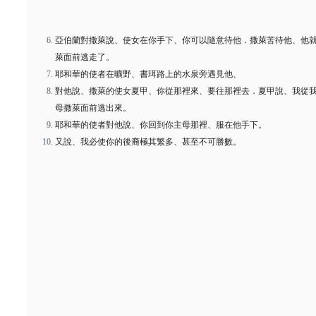
亞伯蘭對撒萊說、使女在你手下、你可以隨意待他．撒萊苦待他、他
萊面前逃走了。
耶和華的使者在曠野、書珥路上的水泉旁遇見他、
對他說、撒萊的使女夏甲、你從那裡來、要往那裡去．夏甲說、我從
母撒萊面前逃出來。
耶和華的使者對他說、你回到你主母那裡、服在他手下。
又說、我必使你的後裔極其繁多、甚至不可勝數。