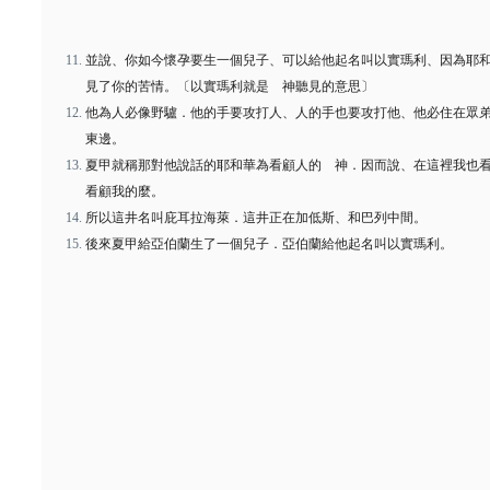
並說、你如今懷孕要生一個兒子、可以給他起名叫以實瑪利、因為耶
見了你的苦情。〔以實瑪利就是 神聽見的意思〕
他為人必像野驢．他的手要攻打人、人的手也要攻打他、他必住在眾
東邊。
夏甲就稱那對他說話的耶和華為看顧人的 神．因而說、在這裡我也
看顧我的麼。
所以這井名叫庇耳拉海萊．這井正在加低斯、和巴列中間。
後來夏甲給亞伯蘭生了一個兒子．亞伯蘭給他起名叫以實瑪利。