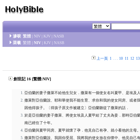
滲唳
繁體
|
NIV
|
KJV
|
NASB
渠羲
繁體
|
NIV
|
KJV
|
NASB
上一頁
1
. . .
10
11
12
13
創世記 16 [繁體:NIV]
亞伯蘭的妻子撒萊不給他生兒女．撒萊有一個使女名叫夏甲、是埃及
撒萊對亞伯蘭說、耶和華使我不能生育、求你和我的使女同房、或者
因他得孩子。〔得孩子原文作被建立〕亞伯蘭聽從了撒萊的話．
於是亞伯蘭的妻子撒萊、將使女埃及人夏甲給了丈夫為妾．那時亞伯
南已經住了十年。
亞伯蘭與夏甲同房、夏甲就懷了孕．他見自己有孕、就小看他的主母
撒萊對亞伯蘭說、我因你受屈、我將我的使女放在你懷中、他見自己