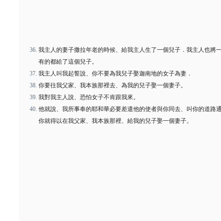
我主人的妻子撒拉年老的時候、給我主人生了一個兒子．我主人也將
有的都給了這個兒子。
我主人叫我起誓說、你不要為我兒子娶迦南地的女子為妻．
你要往我父家、我本族那裡去、為我的兒子娶一個妻子。
我對我主人說、恐怕女子不肯跟我來。
他就說、我所事奉的耶和華必要差遣他的使者與你同去、叫你的道路
你就得以在我父家、我本族那裡、給我的兒子娶一個妻子。