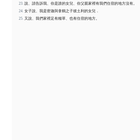
說、請告訴我、你是誰的女兒、你父親家裡有我們住宿的地方沒有。
女子說、我是密迦與拿鶴之子彼土利的女兒．
又說、我們家裡足有糧草、也有住宿的地方。