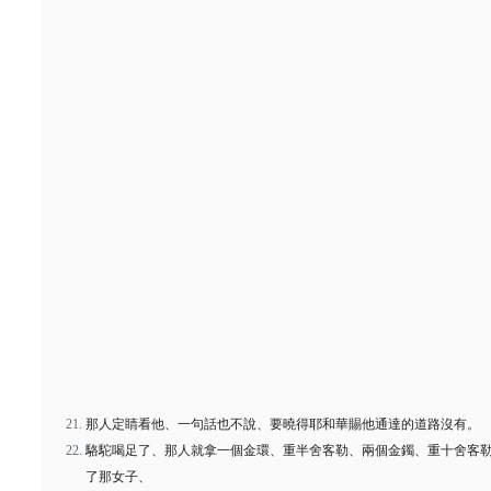
那人定睛看他、一句話也不說、要曉得耶和華賜他通達的道路沒有。
駱駝喝足了、那人就拿一個金環、重半舍客勒、兩個金鐲、重十舍客
了那女子、