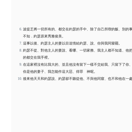
波提乏將一切所有的、都交在約瑟的手中、除了自己所喫的飯、別的
不知．約瑟原來秀雅俊美。
這事以後、約瑟主人的妻以目送情給約瑟、說、你與我同寢罷。
約瑟不從、對他主人的妻說、看哪、一切家務、我主人都不知道、他
的都交在我手裡。
在這家裡沒有比我大的、並且他沒有留下一樣不交給我、只留下了你
你是他的妻子、我怎能作這大惡、得罪 神呢。
後來他天天和約瑟說、約瑟卻不聽從他、不與他同寢、也不和他在一