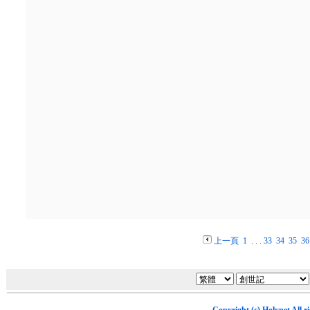
上一頁
1
. . .
33
34
35
36