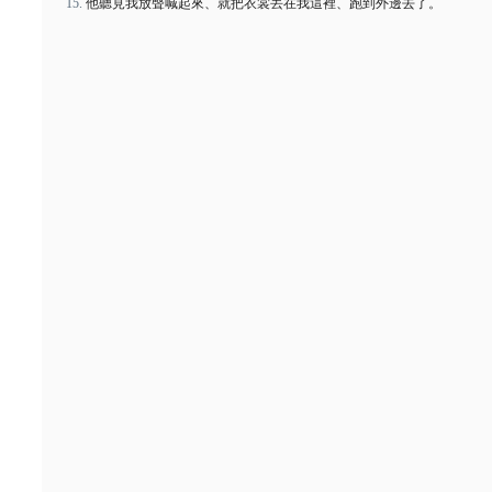
他聽見我放聲喊起來、就把衣裳丟在我這裡、跑到外邊去了。