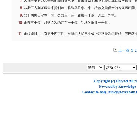
古列王也將耶和華殿的器皿拿出來．這器皿是尼布甲尼撒從耶路撒冷掠來、
波斯王古列派庫官米提利達、將這器皿拿出來、按數交給猶大的首領設巴薩
器皿的數目記在下面．金盤三十個、銀盤一千個、刀二十九把、
金碗三十個、銀碗之次的四百一十個、別樣的器皿一千件．
金銀器皿、共有五千四百件．被擄的人從巴比倫上耶路撒冷的時候、設巴薩
上一頁
1
2
Copyright (c)
Holynet
All r
Powered by
Knowledge
Contact to
holy_bible@naver.com
f