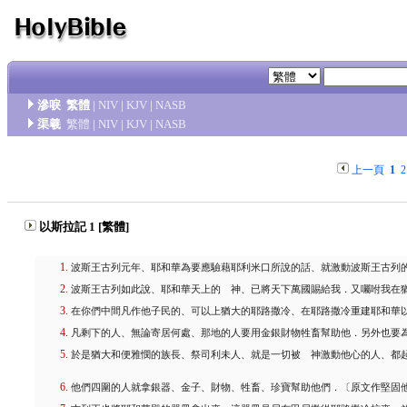
滲唳
繁體
|
NIV
|
KJV
|
NASB
渠羲
繁體
|
NIV
|
KJV
|
NASB
上一頁
1
2
以斯拉記 1 [繁體]
波斯王古列元年、耶和華為要應驗藉耶利米口所說的話、就激動波斯王古列
波斯王古列如此說、耶和華天上的 神、已將天下萬國賜給我．又囑咐我在
在你們中間凡作他子民的、可以上猶大的耶路撒冷、在耶路撒冷重建耶和華
凡剩下的人、無論寄居何處、那地的人要用金銀財物牲畜幫助他．另外也要
於是猶大和便雅憫的族長、祭司利未人、就是一切被 神激動他心的人、都
他們四圍的人就拿銀器、金子、財物、牲畜、珍寶幫助他們．〔原文作堅固