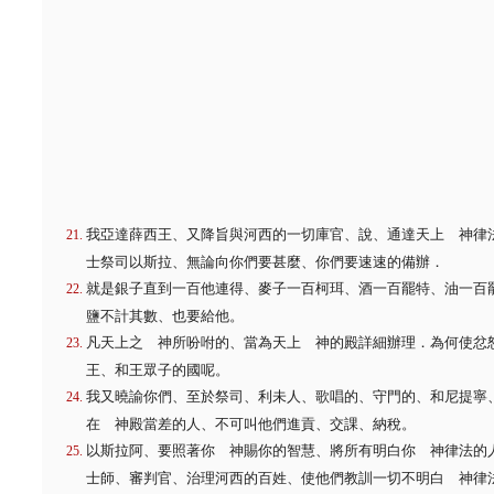
我亞達薛西王、又降旨與河西的一切庫官、說、通達天上 神律
士祭司以斯拉、無論向你們要甚麼、你們要速速的備辦．
就是銀子直到一百他連得、麥子一百柯珥、酒一百罷特、油一百
鹽不計其數、也要給他。
凡天上之 神所吩咐的、當為天上 神的殿詳細辦理．為何使忿
王、和王眾子的國呢。
我又曉諭你們、至於祭司、利未人、歌唱的、守門的、和尼提寧
在 神殿當差的人、不可叫他們進貢、交課、納稅。
以斯拉阿、要照著你 神賜你的智慧、將所有明白你 神律法的
士師、審判官、治理河西的百姓、使他們教訓一切不明白 神律