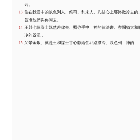
云。
住在我國中的以色列人、祭司、利未人、凡甘心上耶路撒冷去的
旨准他們與你同去。
王與七個謀士既然差你去、照你手中 神的律法書、察問猶大和
冷的景況．
又帶金銀、就是王和謀士甘心獻給住耶路撒冷、以色列 神的、