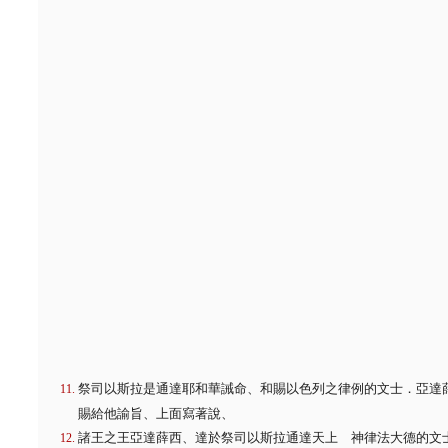
祭司以斯拉是通達耶和華誡命、和賜以色列之律例的文士．亞達
賜給他諭旨、上面寫著說、
諸王之王亞達薛西、達於祭司以斯拉通達天上 神律法大德的文