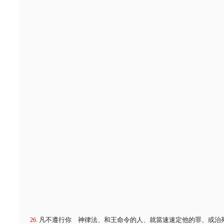
凡不遵行你 神律法、和王命令的人、就當速速定他的罪、或治