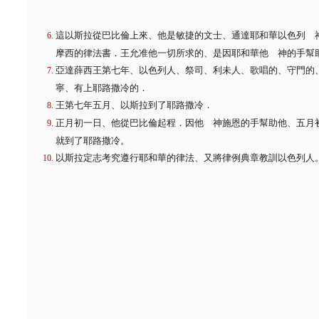
這以斯拉從巴比倫上來、他是敏捷的文士、通達耶和華以色列 
摩西的律法書．王允准他一切所求的、是因耶和華他 神的手幫
亞達薛西王第七年、以色列人、祭司、利未人、歌唱的、守門的
寧、有上耶路撒冷的．
王第七年五月、以斯拉到了耶路撒冷．
正月初一日、他從巴比倫起程．因他 神施恩的手幫助他、五月
就到了耶路撒冷。
以斯拉定志考究遵行耶和華的律法、又將律例典章教訓以色列人