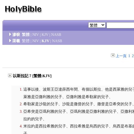
滲唳
繁體
|
NIV
|
KJV
|
NASB
渠羲
繁體
|
NIV
|
KJV
|
NASB
上一頁
1
2
以斯拉記 7 [繁體:KJV]
這事以後、波斯王亞達薛西年間、有個以斯拉、他是西萊雅的兒
萊雅是亞撒利雅的兒子、亞撒利雅是希勒家的兒子、
希勒家是沙龍的兒子、沙龍是撒督的兒子、撒督是亞希突的兒子
亞希突是亞瑪利雅的兒子、亞瑪利雅是亞撒利雅的兒子、亞撒利
拉約的兒子、
米拉約是西拉希雅的兒子、西拉希雅是烏西的兒子、烏西是布基
子、