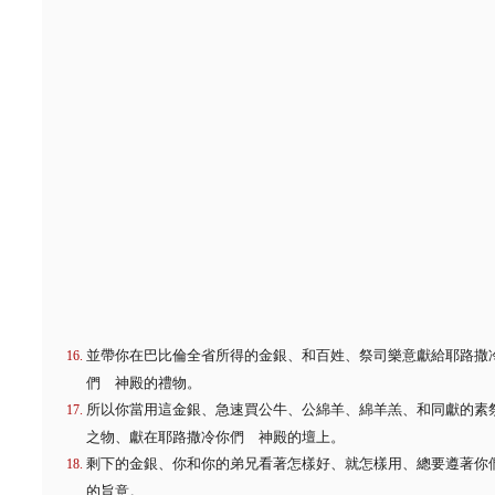
並帶你在巴比倫全省所得的金銀、和百姓、祭司樂意獻給耶路撒
們 神殿的禮物。
所以你當用這金銀、急速買公牛、公綿羊、綿羊羔、和同獻的素
之物、獻在耶路撒冷你們 神殿的壇上。
剩下的金銀、你和你的弟兄看著怎樣好、就怎樣用、總要遵著你
的旨意。