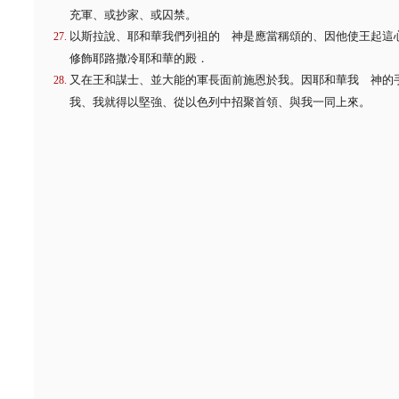
充軍、或抄家、或囚禁。
以斯拉說、耶和華我們列祖的 神是應當稱頌的、因他使王起這
修飾耶路撒冷耶和華的殿．
又在王和謀士、並大能的軍長面前施恩於我。因耶和華我 神的
我、我就得以堅強、從以色列中招聚首領、與我一同上來。