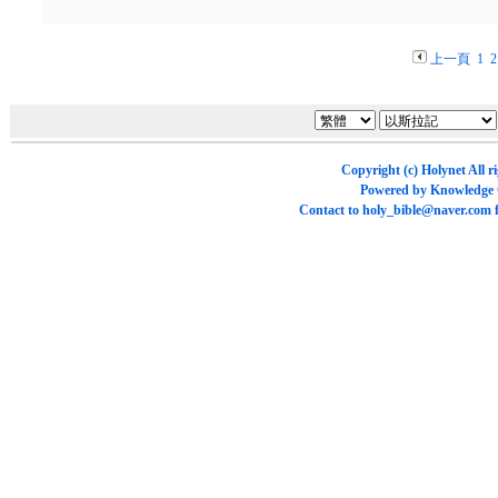
上一頁
1
2
Copyright (c)
Holynet
All r
Powered by
Knowledge
Contact to
holy_bible@naver.com
f