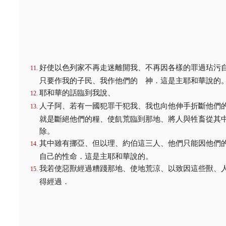
好使以色列家不再走迷離開我、不再因各樣的罪過玷污
只要作我的子民、我作他們的 神．這是主耶和華說的
耶和華的話臨到我說、
人子阿、若有一國犯罪干犯我、我也向他伸手折斷他們
就是斷絕他們的糧、使飢荒臨到那地、將人與牲畜從其
除。
其中雖有挪亞、但以理、約伯這三人、他們只能因他們
自己的性命．這是主耶和華說的。
我若使惡獸經過糟踐那地、使地荒涼、以致因這些獸、
得經過．