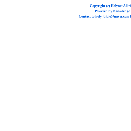
Copyright (c)
Holynet
All r
Powered by
Knowledge
Contact to
holy_bible@naver.com
f