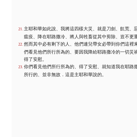
主耶和華如此說、我將這四樣大災、就是刀劍、飢荒、
瘟疫、降在耶路撒冷、將人與牲畜從其中剪除、豈不更
然而其中必有剩下的人、他們連兒帶女必帶到你們這裡
們看見他們所行所為的、要因我降給耶路撒冷的一切災
得了安慰。
你們看見他們所行所為的、得了安慰、就知道我在耶路
所行的、並非無故．這是主耶和華說的。