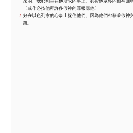
來的、我耶和華在他所求的事上、必按他眾多的假神回
〔或作必按他拜許多假神的罪報應他〕
好在以色列家的心事上捉住他們、因為他們都藉著假神
疏。