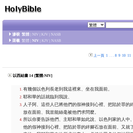
滲唳
繁體
|
NIV
|
KJV
|
NASB
渠羲
繁體
|
NIV
|
KJV
|
NASB
上一頁
1
. . .
8
9
10
11
以西結書 14 [繁體:NIV]
有幾個以色列長老到我這裡來、坐在我面前。
耶和華的話就臨到我說、
人子阿、這些人已將他們的假神接到心裡、把陷於罪的
放在面前、我豈能絲毫被他們求問麼。
所以你要告訴他們、主耶和華如此說、以色列家的人中
他的假神接到心裡、把陷於罪的絆腳石放在面前、又就