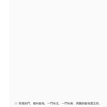
旁屋的門、都向餘地、一門向北、一門向南．周圍的餘地寬五肘。