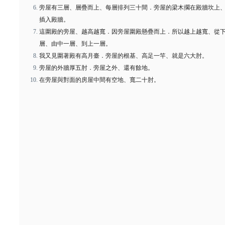
旁屋有三層、層疊而上、每層排列三十間．旁屋的梁木擱在殿牆坎上
插入殿牆。
這圍殿的旁屋、越高越寬．因旁屋圍殿懸疊而上．所以越上越寬、從
層、由中一層、到上一層。
我又見圍著殿有高月臺．旁屋的根基、高足一竿、就是六大肘。
旁屋的外牆厚五肘．旁屋之外、還有餘地。
在旁屋與對面的房屋中間有空地、寬二十肘。