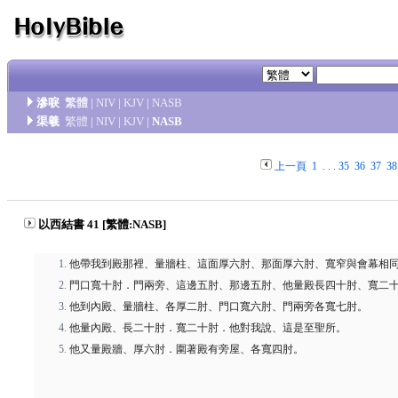
滲唳
繁體
|
NIV
|
KJV
|
NASB
渠羲
繁體
|
NIV
|
KJV
|
NASB
上一頁
1
. . .
35
36
37
38
以西結書 41 [繁體:NASB]
他帶我到殿那裡、量牆柱、這面厚六肘、那面厚六肘、寬窄與會幕相
門口寬十肘．門兩旁、這邊五肘、那邊五肘、他量殿長四十肘、寬二
他到內殿、量牆柱、各厚二肘、門口寬六肘、門兩旁各寬七肘。
他量內殿、長二十肘．寬二十肘．他對我說、這是至聖所。
他又量殿牆、厚六肘．圍著殿有旁屋、各寬四肘。