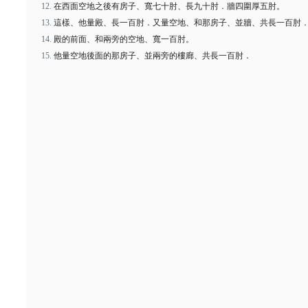
在西面空地之後有房子、寬七十肘、長九十肘．牆四圍厚五肘。
這樣、他量殿、長一百肘．又量空地、和那房子、並牆、共長一百肘
殿的前面、和兩旁的空地、寬一百肘。
他量空地後面的那房子、並兩旁的樓廊、共長一百肘．