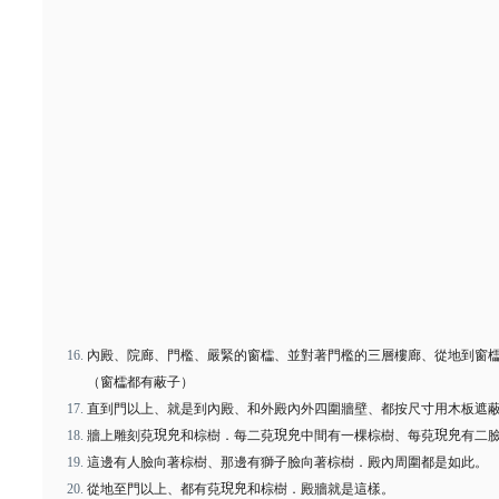
內殿、院廊、門檻、嚴緊的窗櫺、並對著門檻的三層樓廊、從地到窗
（窗櫺都有蔽子）
直到門以上、就是到內殿、和外殿內外四圍牆壁、都按尺寸用木板遮
牆上雕刻萖𤦤𠒇和棕樹．每二萖𤦤𠒇中間有一棵棕樹、每萖𤦤𠒇有二
這邊有人臉向著棕樹、那邊有獅子臉向著棕樹．殿內周圍都是如此。
從地至門以上、都有萖𤦤𠒇和棕樹．殿牆就是這樣。