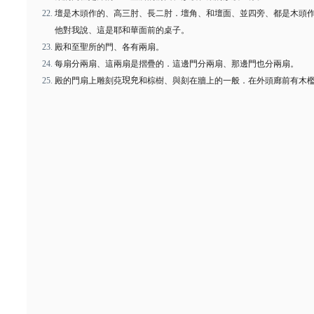
壇是木頭作的、高三肘、長二肘．壇角、和壇面、並四旁、都是木頭
他對我說、這是耶和華面前的桌子。
殿和至聖所的門、各有兩扇。
每扇分兩扇、這兩扇是摺疊的．這邊門分兩扇、那邊門也分兩扇。
殿的門扇上雕刻萖𤦤𠒇和棕樹、與刻在牆上的一般．在外頭廊前有木