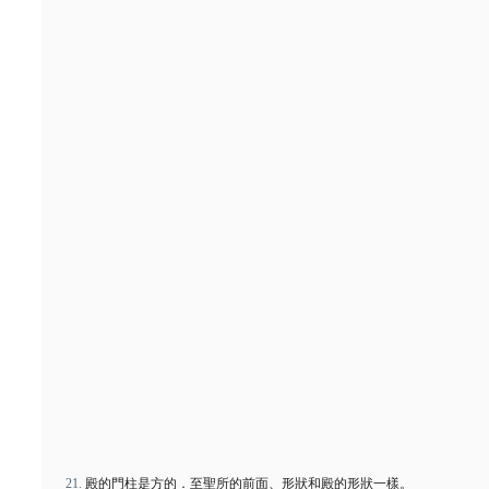
殿的門柱是方的．至聖所的前面、形狀和殿的形狀一樣。