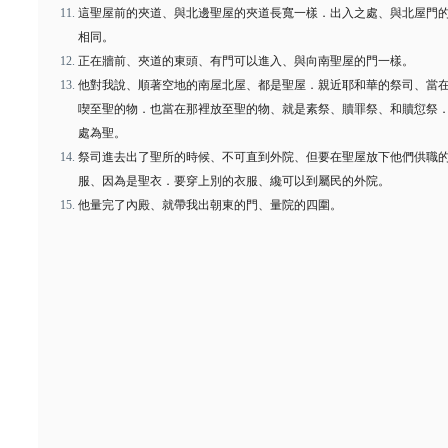
這聖屋前的夾道、與北邊聖屋的夾道長寬一樣．出入之處、與北屋門
相同。
正在牆前、夾道的東頭、有門可以進入、與向南聖屋的門一樣。
他對我說、順著空地的南屋北屋、都是聖屋．親近耶和華的祭司、當
喫至聖的物．也當在那裡放至聖的物、就是素祭、贖罪祭、和贖愆祭
處為聖。
祭司進去出了聖所的時候、不可直到外院、但要在聖屋放下他們供職
服、因為是聖衣．要穿上別的衣服、纔可以到屬民的外院。
他量完了內殿、就帶我出朝東的門、量院的四圍。