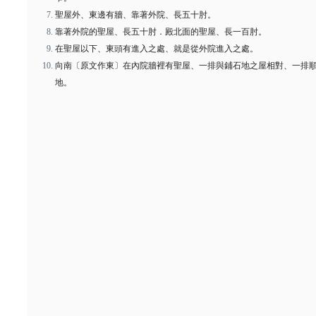
聖屋外、東邊有牆、靠著外院、長五十肘。
靠著外院的聖屋、長五十肘．殿北面的聖屋、長一百肘。
在聖屋以下、東頭有進入之處、就是從外院進入之處。
向南〔原文作東〕在內院牆裡有聖屋、一排與鋪石地之屋相對、一排
地。