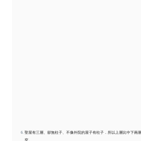
聖屋有三層、卻無柱子、不像外院的屋子有柱子．所以上層比中下兩
窄。