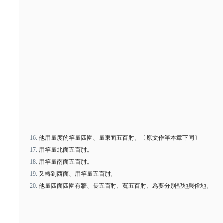
他用量度的竿量四圍、量東面五百肘。〔原文作竿本章下同〕
用竿量北面五百肘。
用竿量南面五百肘。
又轉到西面、用竿量五百肘。
他量四面四圍有牆、長五百肘、寬五百肘、為要分別聖地與俗地。