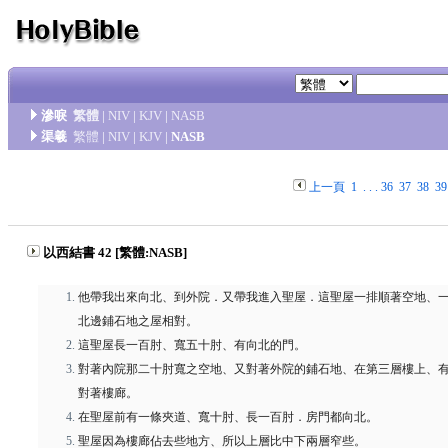
滲唳
繁體
|
NIV
|
KJV
|
NASB
渠羲
繁體
|
NIV
|
KJV
|
NASB
上一頁
1
. . .
36
37
38
39
以西結書 42 [繁體:NASB]
他帶我出來向北、到外院．又帶我進入聖屋．這聖屋一排順著空地、
北邊鋪石地之屋相對。
這聖屋長一百肘、寬五十肘、有向北的門。
對著內院那二十肘寬之空地、又對著外院的鋪石地、在第三層樓上、
對著樓廊。
在聖屋前有一條夾道、寬十肘、長一百肘．房門都向北。
聖屋因為樓廊佔去些地方、所以上層比中下兩層窄些。