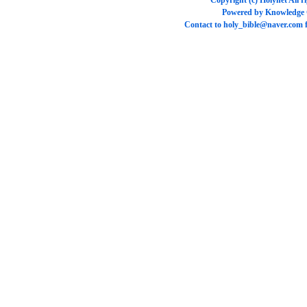
Copyright (c)
Holynet
All r
Powered by
Knowledge
Contact to
holy_bible@naver.com
f