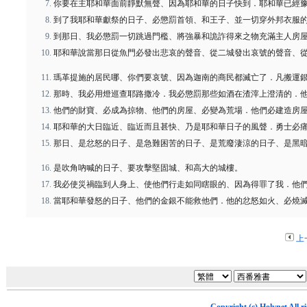
你要在主耶和華面前靜默無聲、因為耶和華的日子快到．耶和華已經
到了我耶和華獻祭的日子、必懲罰首領、和王子、並一切穿外邦衣服
到那日、我必懲罰一切跳過門檻、將強暴和詭詐得來之物充滿主人房
耶和華說當那日從魚門必發出悲哀的聲音、從二城發出哀號的聲音、
瑪革提施的居民哪、你們要哀號、因為迦南的商民都滅亡了．凡搬運
那時、我必用燈巡查耶路撒冷．我必懲罰那些如酒在渣滓上澄清的．
他們的財寶、必成為掠物、他們的房屋、必變為荒場．他們必建造房
耶和華的大日臨近、臨近而且甚快、乃是耶和華日子的風聲．勇士必
那日、是忿怒的日子、是急難困苦的日子、是荒廢淒涼的日子、是黑
是吹角吶喊的日子、要攻擊堅固城、和高大的城樓。
我必使災禍臨到人身上、使他們行走如同瞎眼的、因為得罪了我．他
當耶和華發怒的日子、他們的金銀不能救他們．他的忿怒如火、必燒
上