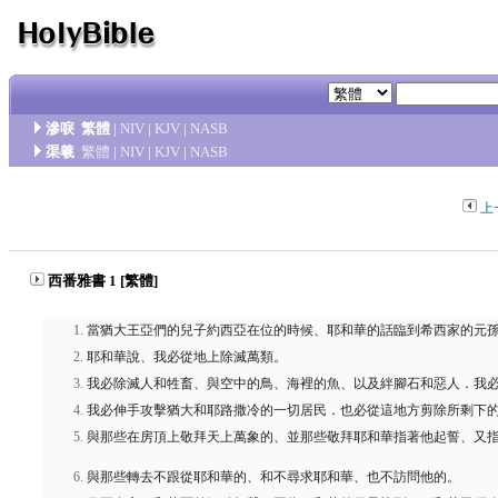
滲唳
繁體
|
NIV
|
KJV
|
NASB
渠羲
繁體
|
NIV
|
KJV
|
NASB
上
西番雅書 1 [繁體]
當猶大王亞們的兒子約西亞在位的時候、耶和華的話臨到希西家的元
耶和華說、我必從地上除滅萬類。
我必除滅人和牲畜、與空中的鳥、海裡的魚、以及絆腳石和惡人．我
我必伸手攻擊猶大和耶路撒冷的一切居民．也必從這地方剪除所剩下
與那些在房頂上敬拜天上萬象的、並那些敬拜耶和華指著他起誓、又
與那些轉去不跟從耶和華的、和不尋求耶和華、也不訪問他的。