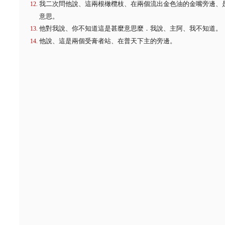
我二次問他說、這兩根橄欖枝、在兩個流出金色油的金嘴旁邊、
意思。
他對我說、你不知道這是甚麼意思麼．我說、主阿、我不知道。
他說、這是兩個受膏者站、在普天下主的旁邊。