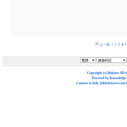
上一頁
1
2
3
4
5
Copyright (c)
Holynet
All r
Powered by
Knowledge
Contact to
holy_bible@naver.com
f