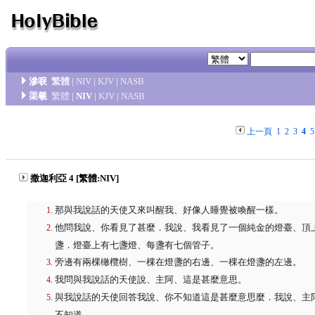
滲唳
繁體
|
NIV
|
KJV
|
NASB
渠羲
繁體
|
NIV
|
KJV
|
NASB
上一頁
1
2
3
4
5
撒迦利亞 4 [繁體:NIV]
那與我說話的天使又來叫醒我、好像人睡覺被喚醒一樣。
他問我說、你看見了甚麼．我說、我看見了一個純金的燈臺、頂
盞．燈臺上有七盞燈、每盞有七個管子。
旁邊有兩棵橄欖樹、一棵在燈盞的右邊、一棵在燈盞的左邊。
我問與我說話的天使說、主阿、這是甚麼意思。
與我說話的天使回答我說、你不知道這是甚麼意思麼．我說、主
不知道。