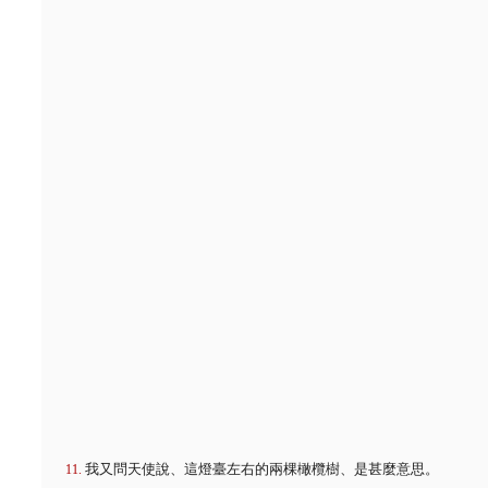
我又問天使說、這燈臺左右的兩棵橄欖樹、是甚麼意思。