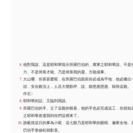
他對我說、這是耶和華指示所羅巴伯的．萬軍之耶和華說、不是
力、不是倚靠才能、乃是倚靠我的靈、方能成事。
大山哪、你算甚麼呢．在所羅巴伯面前你必成為平地．他必搬出
頭．安在殿頂上．人且大聲歡呼、說、願恩惠恩惠、歸與這殿。
作石〕
耶和華的話、又臨到我說、
所羅巴伯的手、立了這殿的根基．他的手也必完成這工．你就知
之耶和華差遣我到你們這裡來了。
誰藐視這日的事為小呢．這七眼乃是耶和華的眼睛、遍察全地．
巴伯手拿線鉈就歡喜。