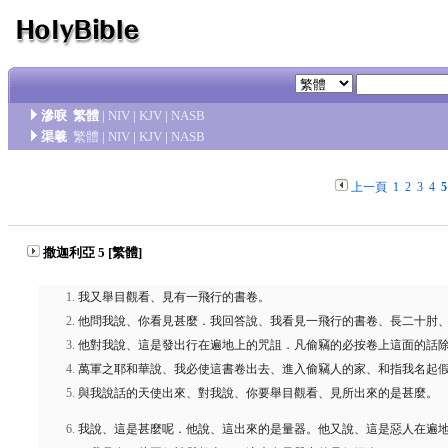
滲唳
繁體
|
NIV
|
KJV
|
NASB
渠羲
繁體
|
NIV
|
KJV
|
NASB
上一頁
1
2
3
4
5
撒迦利亞 5 [繁體]
我又舉目觀看、見有一飛行的書卷。
他問我說、你看見甚麼．我回答說、我看見一飛行的書卷、長二十肘
他對我說、這是發出行在遍地上的咒詛．凡偷竊的必按卷上這面的話
萬軍之耶和華說、我必使這書卷出去、進入偷竊人的家、和指我名起
與我說話的天使出來、對我說、你要舉目觀看、見所出來的是甚麼。
我說、這是甚麼呢．他說、這出來的是量器。他又說、這是惡人在遍