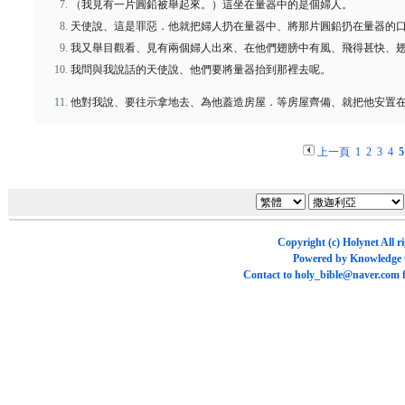
（我見有一片圓鉛被舉起來。）這坐在量器中的是個婦人。
天使說、這是罪惡．他就把婦人扔在量器中、將那片圓鉛扔在量器的
我又舉目觀看、見有兩個婦人出來、在他們翅膀中有風、飛得甚快、
我問與我說話的天使說、他們要將量器抬到那裡去呢。
他對我說、要往示拿地去、為他蓋造房屋．等房屋齊備、就把他安置
上一頁
1
2
3
4
5
Copyright (c)
Holynet
All r
Powered by
Knowledge
Contact to
holy_bible@naver.com
f