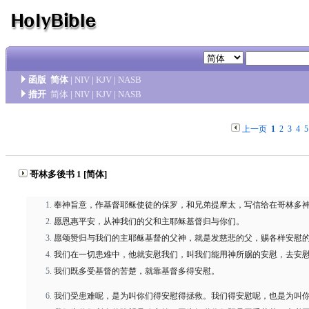
函版
简体
|
NIV
|
KJV
|
NASB
措开
简体
|
NIV
|
KJV
|
NASB
上一页
1
2
3
4
5
哥林多後书 1 [简体]
奉神旨意，作基督耶稣使徒的保罗，和兄弟提摩太，写信给在哥林多
愿恩惠平安，从神我们的父和主耶稣基督归与你们。
愿颂赞归与我们的主耶稣基督的父神，就是发慈悲的父，赐各样安慰
我们在一切患难中，他就安慰我们，叫我们能用神所赐的安慰，去安
我们既多受基督的苦楚，就靠基督多得安慰。
我们受患难呢，是为叫你们得安慰得拯救。我们得安慰呢，也是为叫