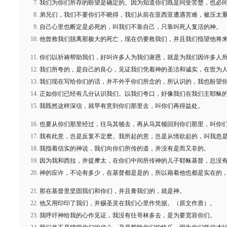
我们为你们所存的盼望是确定的。因为知道你们既是同受苦楚，也必
弟兄们，我们不要你们不晓得，我们从前在亚西亚遭遇苦难，被压太
自己心里也断定是必死的，叫我们不靠自己，只靠叫死人复活的神。
他曾救我们脱离那极大的死亡，现在仍要救我们，并且我们指望他将
你们以祈祷帮助我们，好叫许多人为我们谢恩，就是为我们因许多人
我们所夸的，是自己的良心，见证我们凭着神的圣洁和诚实，在世为
我们现在写给你们的话，并不外乎你们所念的，所认识的，我也盼望
正如你们已经有几分认识我们。以我们夸口，好像我们在我们主耶稣
我既然这样深信，就早有意到你们那里去，叫你们再得益处。
也要从你们那里经过，往马其顿去，再从马其顿回到你们那里，叫你
我有此意，岂是反复不定麽。我所起的意，岂是从情欲起的，叫我忽
我指着信实的神说，我们向你们所传的道，并没有是而又非的。
因为我和西拉，并提摩太，在你们中间所传神的儿子耶稣基督，总没
神的应许，不论有多少，在基督都是是的，所以藉着他也都是实在的
那在基督里坚固我们和你们，并且膏我们的，就是神。
他又用印印了我们，并赐圣灵在我们心里作凭据。（原文作质）。
我呼吁神给我的心作见证，我没有往哥林多去，是为要宽容你们。