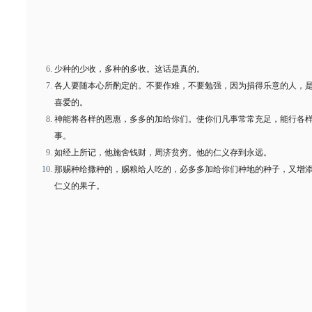
少种的少收，多种的多收。这话是真的。
各人要随本心所酌定的。不要作难，不要勉强，因为捐得乐意的人，
喜爱的。
神能将各样的恩惠，多多的加给你们。使你们凡事常常充足，能行各
事。
如经上所记，他施舍钱财，周济贫穷。他的仁义存到永远。
那赐种给撒种的，赐粮给人吃的，必多多加给你们种地的种子，又增
仁义的果子。