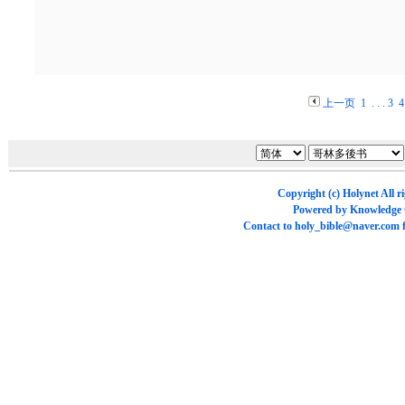
上一页
1
. . .
3
4
Copyright (c)
Holynet
All r
Powered by
Knowledge
Contact to
holy_bible@naver.com
f