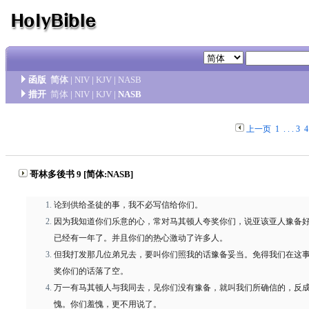
函版
简体
|
NIV
|
KJV
|
NASB
措开
简体
|
NIV
|
KJV
|
NASB
上一页
1
. . .
3
4
哥林多後书 9 [简体:NASB]
论到供给圣徒的事，我不必写信给你们。
因为我知道你们乐意的心，常对马其顿人夸奖你们，说亚该亚人豫备
已经有一年了。并且你们的热心激动了许多人。
但我打发那几位弟兄去，要叫你们照我的话豫备妥当。免得我们在这
奖你们的话落了空。
万一有马其顿人与我同去，见你们没有豫备，就叫我们所确信的，反
愧。你们羞愧，更不用说了。