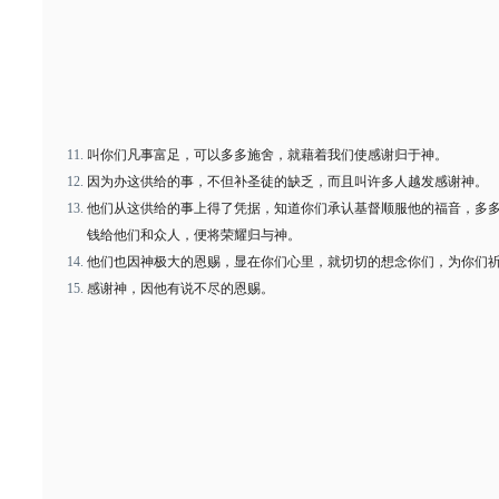
叫你们凡事富足，可以多多施舍，就藉着我们使感谢归于神。
因为办这供给的事，不但补圣徒的缺乏，而且叫许多人越发感谢神。
他们从这供给的事上得了凭据，知道你们承认基督顺服他的福音，多
钱给他们和众人，便将荣耀归与神。
他们也因神极大的恩赐，显在你们心里，就切切的想念你们，为你们
感谢神，因他有说不尽的恩赐。