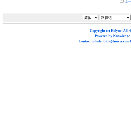
上
Copyright (c)
Holynet
All r
Powered by
Knowledge
Contact to
holy_bible@naver.com
f