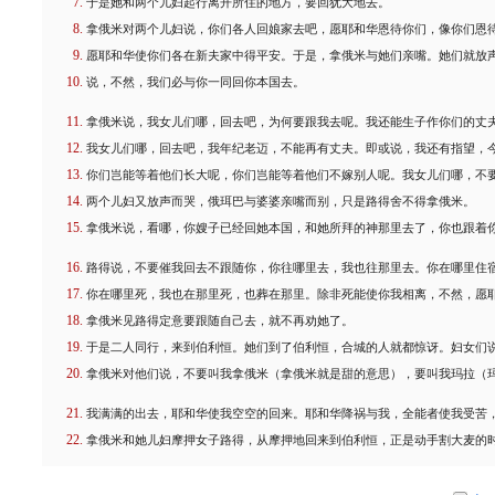
于是她和两个儿妇起行离开所住的地方，要回犹大地去。
拿俄米对两个儿妇说，你们各人回娘家去吧，愿耶和华恩待你们，像你们恩
愿耶和华使你们各在新夫家中得平安。于是，拿俄米与她们亲嘴。她们就放
说，不然，我们必与你一同回你本国去。
拿俄米说，我女儿们哪，回去吧，为何要跟我去呢。我还能生子作你们的丈
我女儿们哪，回去吧，我年纪老迈，不能再有丈夫。即或说，我还有指望，
你们岂能等着他们长大呢，你们岂能等着他们不嫁别人呢。我女儿们哪，不
两个儿妇又放声而哭，俄珥巴与婆婆亲嘴而别，只是路得舍不得拿俄米。
拿俄米说，看哪，你嫂子已经回她本国，和她所拜的神那里去了，你也跟着
路得说，不要催我回去不跟随你，你往哪里去，我也往那里去。你在哪里住
你在哪里死，我也在那里死，也葬在那里。除非死能使你我相离，不然，愿
拿俄米见路得定意要跟随自己去，就不再劝她了。
于是二人同行，来到伯利恒。她们到了伯利恒，合城的人就都惊讶。妇女们
拿俄米对他们说，不要叫我拿俄米（拿俄米就是甜的意思），要叫我玛拉（
我满满的出去，耶和华使我空空的回来。耶和华降祸与我，全能者使我受苦
拿俄米和她儿妇摩押女子路得，从摩押地回来到伯利恒，正是动手割大麦的