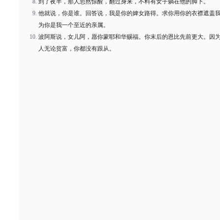
到了夜半，那人忽然惊醒，翻过身来，不料有女子躺在他的脚下。
他就说，你是谁。回答说，我是你的婢女路得。求你用你的衣襟遮盖
为你是我一个至近的亲属。
波阿斯说，女儿阿，愿你蒙耶和华赐福。你末后的恩比先前更大。因
人无论贫富，你都没有跟从。