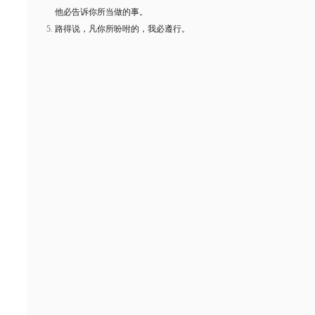
他必告诉你所当做的事。
路得说，凡你所吩咐的，我必遵行。