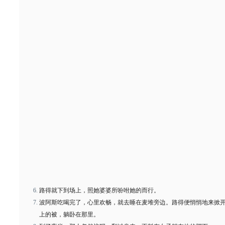
路得就下到场上，照她婆婆所吩咐她的而行。
波阿斯吃喝完了，心里欢畅，就去睡在麦堆旁边。路得便悄悄地来掀
上的被，躺卧在那里。