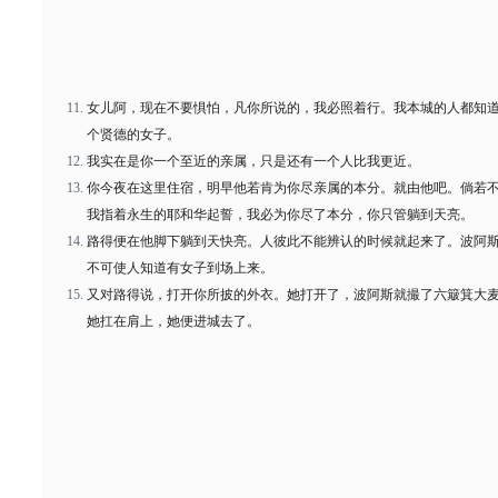
女儿阿，现在不要惧怕，凡你所说的，我必照着行。我本城的人都知
个贤德的女子。
我实在是你一个至近的亲属，只是还有一个人比我更近。
你今夜在这里住宿，明早他若肯为你尽亲属的本分。就由他吧。倘若
我指着永生的耶和华起誓，我必为你尽了本分，你只管躺到天亮。
路得便在他脚下躺到天快亮。人彼此不能辨认的时候就起来了。波阿
不可使人知道有女子到场上来。
又对路得说，打开你所披的外衣。她打开了，波阿斯就撮了六簸箕大
她扛在肩上，她便进城去了。