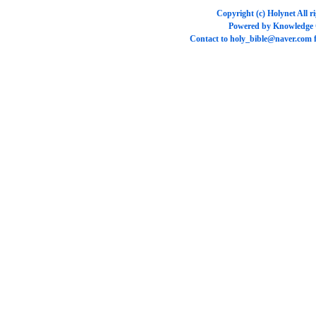
Copyright (c)
Holynet
All r
Powered by
Knowledge
Contact to
holy_bible@naver.com
f