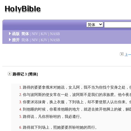
函版
简体
|
NIV
|
KJV
|
NASB
措开
简体
|
NIV
|
KJV
|
NASB
上
路得记 3 [简体]
路得的婆婆拿俄米对她说，女儿阿，我不当为你找个安身之处，
你与波阿斯的使女常在一处，波阿斯不是我们的亲族麽。他今夜
你要沭浴抹膏，换上衣服，下到场上，却不要使那人认出你来。
到他睡的时候，你看准他睡的地方，就进去掀开他脚上的被，躺
路得说，凡你所吩咐的，我必遵行。
路得就下到场上，照她婆婆所吩咐她的而行。