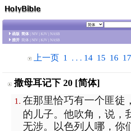
函版
简体
|
NIV
|
KJV
|
NASB
措开
简体
|
NIV
|
KJV
|
NASB
上一页
1
. . .
14
15
16
1
撒母耳记下 20 [简体]
在那里恰巧有一个匪徒
的儿子。他吹角，说，
无涉。以色列人哪，你