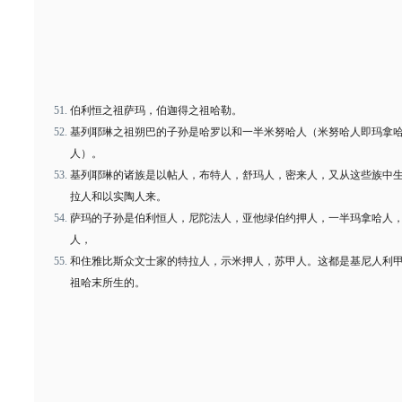
伯利恒之祖萨玛，伯迦得之祖哈勒。
基列耶琳之祖朔巴的子孙是哈罗以和一半米努哈人（米努哈人即玛拿
人）。
基列耶琳的诸族是以帖人，布特人，舒玛人，密来人，又从这些族中
拉人和以实陶人来。
萨玛的子孙是伯利恒人，尼陀法人，亚他绿伯约押人，一半玛拿哈人
人，
和住雅比斯众文士家的特拉人，示米押人，苏甲人。这都是基尼人利
祖哈末所生的。