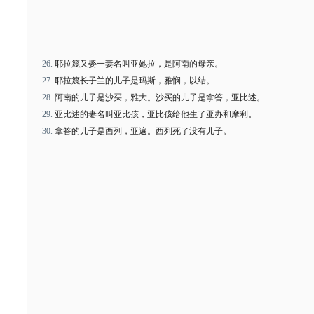
耶拉篾又娶一妻名叫亚她拉，是阿南的母亲。
耶拉篾长子兰的儿子是玛斯，雅悯，以结。
阿南的儿子是沙买，雅大。沙买的儿子是拿答，亚比述。
亚比述的妻名叫亚比孩，亚比孩给他生了亚办和摩利。
拿答的儿子是西列，亚遍。西列死了没有儿子。