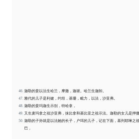
迦勒的妾以法生哈兰，摩撒，迦谢。哈兰生迦卸。
雅代的儿子是利健，约坦，基珊，毗力，以法，沙亚弗。
迦勒的妾玛迦生示别，特哈拿，
又生麦玛拿之祖沙亚弗，抹比拿和基比亚之祖示法。迦勒的女儿是押
迦勒的子孙就是以法她的长子，户珥的儿子，记在下面，基列耶琳之
巴，