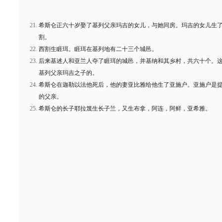
希斯仑正六十岁娶了基列父亲玛吉的女儿，与她同房。玛吉的女儿生
割。
西割生睚珥。睚珥在基列地有二十三个城邑。
后来基述人和亚兰人夺了睚珥的城邑，并基纳和其乡村，共六十个。
基列父亲玛吉之子的。
希斯仑在迦勒以法他死后，他的妻亚比雅给他生了亚施户。亚施户是
的父亲。
希斯仑的长子耶拉篾生长子兰，又生布拿，阿连，阿鲜，亚希雅。