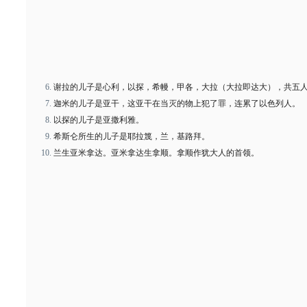
谢拉的儿子是心利，以探，希幔，甲各，大拉（大拉即达大），共五
迦米的儿子是亚干，这亚干在当灭的物上犯了罪，连累了以色列人。
以探的儿子是亚撒利雅。
希斯仑所生的儿子是耶拉篾，兰，基路拜。
兰生亚米拿达。亚米拿达生拿顺。拿顺作犹大人的首领。