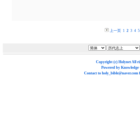
上一页
1
2
3
4
5
Copyright (c)
Holynet
All r
Powered by
Knowledge
Contact to
holy_bible@naver.com
f