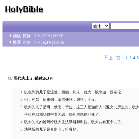
函版
简体
|
NIV
|
KJV
|
NASB
措开
简体
|
NIV
|
KJV
|
NASB
上一页
1
2
3
4
5
历代志上 2 [简体:KJV]
以色列的儿子是流便，西缅，利未，犹大，以萨迦，西布伦，
但，约瑟，便雅悯，拿弗他利，迦得，亚设。
犹大的儿子是珥，俄南，示拉，这三人是迦南人书亚女儿所生的。犹
子珥在耶和华眼中看为恶，耶和华就使他死了。
犹大的儿妇她玛给犹大生法勒斯和谢拉。犹大共有五个儿子。
法勒斯的儿子是希斯仑，哈母勒。