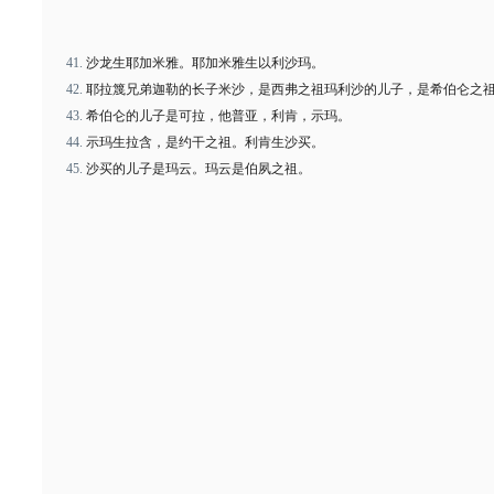
沙龙生耶加米雅。耶加米雅生以利沙玛。
耶拉篾兄弟迦勒的长子米沙，是西弗之祖玛利沙的儿子，是希伯仑之
希伯仑的儿子是可拉，他普亚，利肯，示玛。
示玛生拉含，是约干之祖。利肯生沙买。
沙买的儿子是玛云。玛云是伯夙之祖。