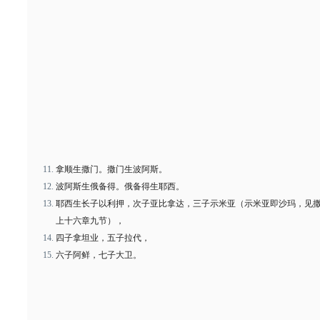
拿顺生撒门。撒门生波阿斯。
波阿斯生俄备得。俄备得生耶西。
耶西生长子以利押，次子亚比拿达，三子示米亚（示米亚即沙玛，见
上十六章九节），
四子拿坦业，五子拉代，
六子阿鲜，七子大卫。