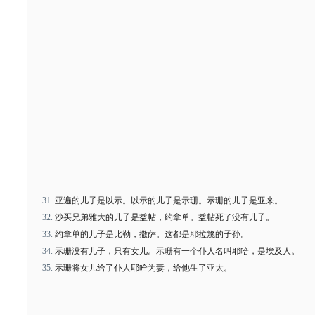
亚遍的儿子是以示。以示的儿子是示珊。示珊的儿子是亚来。
沙买兄弟雅大的儿子是益帖，约拿单。益帖死了没有儿子。
约拿单的儿子是比勒，撒萨。这都是耶拉篾的子孙。
示珊没有儿子，只有女儿。示珊有一个仆人名叫耶哈，是埃及人。
示珊将女儿给了仆人耶哈为妻，给他生了亚太。