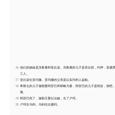
他们的姊妹是洗鲁雅和亚比该。洗鲁雅的儿子是亚比筛，约押，亚撒
三人。
亚比该生亚玛撒。亚玛撒的父亲是以实玛利人益帖。
希斯仑的儿子迦勒娶阿苏巴和耶略为妻，阿苏巴的儿子是耶设，朔吧
墩。
阿苏巴死了，迦勒又娶以法她，生了户珥。
户珥生乌利。乌利生比撒列。