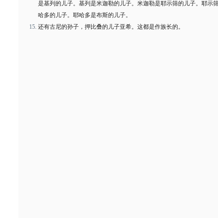
是基列的儿子。基列是米迦勒的儿子。米迦勒是耶示筛的儿子。耶示
哈多的儿子。耶哈多是布斯的儿子。
还有古尼的孙子，押比叠的儿子亚希。这都是作族长的。