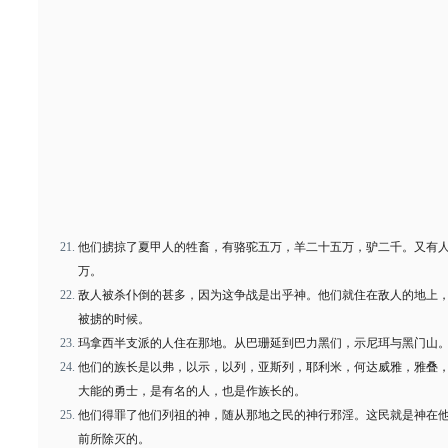
他们掳掠了夏甲人的牲畜，有骆驼五万，羊二十五万，驴二千。又有
万。
敌人被杀仆倒的甚多，因为这争战是出乎神。他们就住在敌人的地上
被掳的时候。
玛拿西半支派的人住在那地。从巴珊延到巴力黑们，示尼珥与黑门山
他们的族长是以弗，以示，以列，亚斯列，耶利米，何达威雅，雅叠
大能的勇士，是有名的人，也是作族长的。
他们得罪了他们列祖的神，随从那地之民的神行邪淫。这民就是神在
前所除灭的。