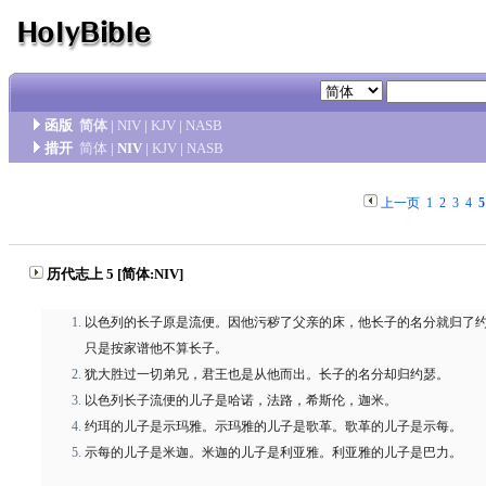
函版
简体
|
NIV
|
KJV
|
NASB
措开
简体
|
NIV
|
KJV
|
NASB
上一页
1
2
3
4
5
历代志上 5 [简体:NIV]
以色列的长子原是流便。因他污秽了父亲的床，他长子的名分就归了
只是按家谱他不算长子。
犹大胜过一切弟兄，君王也是从他而出。长子的名分却归约瑟。
以色列长子流便的儿子是哈诺，法路，希斯伦，迦米。
约珥的儿子是示玛雅。示玛雅的儿子是歌革。歌革的儿子是示每。
示每的儿子是米迦。米迦的儿子是利亚雅。利亚雅的儿子是巴力。