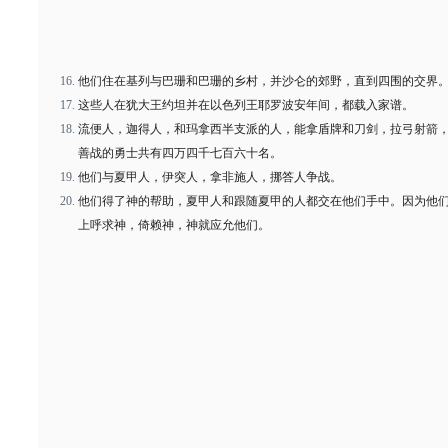
他们住在基列与巴珊和巴珊的乡村，并沙仑的郊野，直到四围的交界
这些人在犹大王约坦并在以色列王耶罗波安年间，都载入家谱。
流便人，迦得人，和玛拿西半支派的人，能拿盾牌和刀剑，拉弓射箭
善战的勇士共有四万四千七百六十名。
他们与夏甲人，伊突人，拿非施人，挪答人争战。
他们得了神的帮助，夏甲人和跟随夏甲的人都交在他们手中。因为他
上呼求神，倚赖神，神就应允他们。