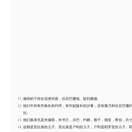
迦得的子孙在流便对面，住在巴珊地，延到撒迦。
他们中间有作族长的约珥，有作副族长的沙番，还有雅乃和住在巴珊
法。
他们族弟兄是米迦勒，米书兰，示巴，约赖，雅干，细亚，希伯，共
这都是亚比孩的儿子。亚比孩是户利的儿子。户利是耶罗亚的儿子。