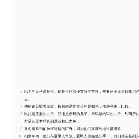
巴力的儿子是备拉。这备拉作流便支派的首领，被亚述王提革拉毗尼
去。
他的弟兄照着宗族，按着家谱作族长的是耶利，撒迦利雅，比拉。
比拉是亚撒的儿子。亚撒是示玛的儿子。示玛是约珥的儿子。约珥所
方是从亚罗珥直到尼波和巴力免，
又向东延到伯拉河这边的旷野，因为他们在基列地牲畜增多。
扫罗年间，他们与夏甲人争战，夏甲人倒在他们手下，他们就在基列