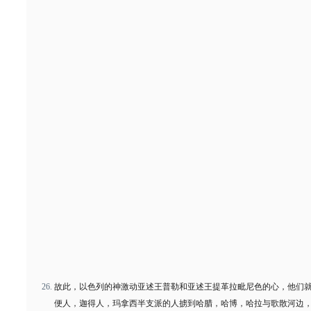
故此，以色列的神激动亚述王普勒和亚述王提革拉毗尼色的心，他们
便人，迦得人，玛拿西半支派的人掳到哈腊，哈博，哈拉与歌散河边