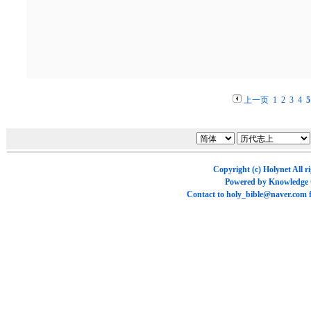
上一页
1
2
3
4
5
Copyright (c)
Holynet
All r
Powered by
Knowledge
Contact to
holy_bible@naver.com
f