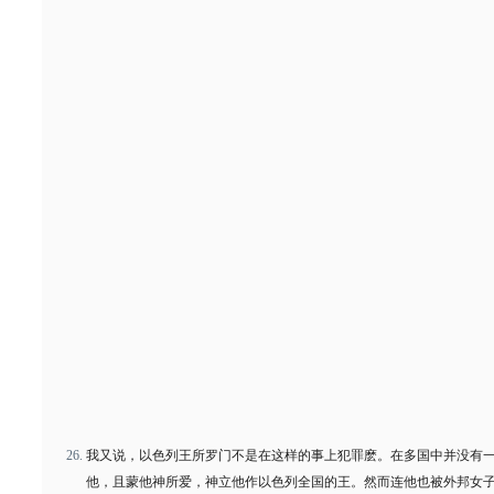
我又说，以色列王所罗门不是在这样的事上犯罪麽。在多国中并没有
他，且蒙他神所爱，神立他作以色列全国的王。然而连他也被外邦女