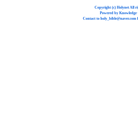
Copyright (c)
Holynet
All r
Powered by
Knowledge
Contact to
holy_bible@naver.com
f