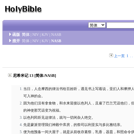
函版
简体
|
NIV
|
KJV
|
NASB
措开
简体
|
NIV
|
KJV
|
NASB
上一页
1
. . 
尼希米记 13 [简体:NASB]
当日，人念摩西的律法书给百姓听，遇见书上写着说，亚扪人和摩押
可入神的会。
因为他们没有拿食物，和水来迎接以色列人，且雇了巴兰咒诅他们，
的神使那咒诅变为祝福。
以色列民听见这律法，就与一切闲杂人绝交。
先是蒙派管理我们神殿中库房，的祭司以利亚实与多比雅结亲。
便为他预备一间大屋子，就是从前收存素祭，乳香，器皿，和照命令