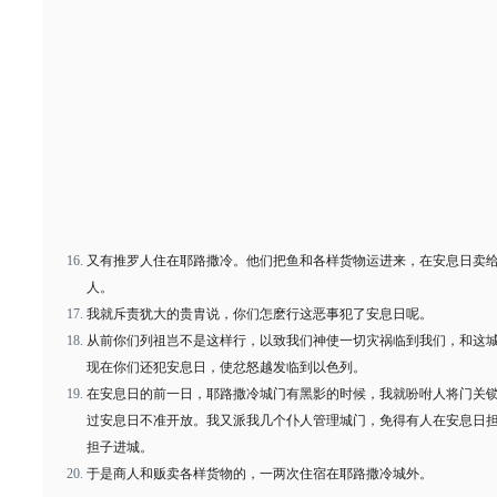
又有推罗人住在耶路撒冷。他们把鱼和各样货物运进来，在安息日卖
人。
我就斥责犹大的贵胄说，你们怎麽行这恶事犯了安息日呢。
从前你们列祖岂不是这样行，以致我们神使一切灾祸临到我们，和这
现在你们还犯安息日，使忿怒越发临到以色列。
在安息日的前一日，耶路撒冷城门有黑影的时候，我就吩咐人将门关
过安息日不准开放。我又派我几个仆人管理城门，免得有人在安息日
担子进城。
于是商人和贩卖各样货物的，一两次住宿在耶路撒冷城外。