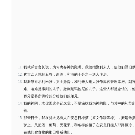
我就斥责官长说，为何离弃神的殿呢。我便招聚利未人，使他们照旧
犹大众人就把五谷，新酒，和油的十分之一送入库房。
我派祭司示利米雅，文士撒督，和利未人毗大雅作库官管理库房。副
难。哈难是撒刻的儿子。撒刻是玛他尼的儿子。这些人都是忠信的，
职分是将所供给的分给他们的弟兄。
我的神阿，求你因这事记念我，不要涂抹我为神的殿，与其中的礼节
善。
那些日子，我在犹大见有人在安息日榨酒（原文作踹酒榨），搬运禾
驴上。又把酒，葡萄，无花果，和各样的担子在安息日担入耶路撒冷
在他们卖食物的那日警戒他们。