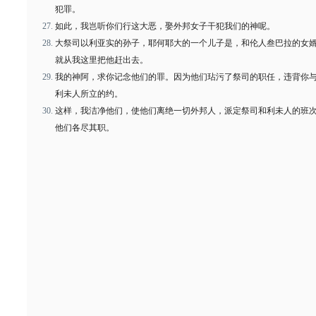
犯罪。
如此，我岂听你们行这大恶，娶外邦女子干犯我们的神呢。
大祭司以利亚实的孙子，耶何耶大的一个儿子是，和伦人叁巴拉的女
就从我这里把他赶出去。
我的神阿，求你记念他们的罪。因为他们玷污了祭司的职任，违背你
利未人所立的约。
这样，我洁净他们，使他们离绝一切外邦人，派定祭司和利未人的班
他们各尽其职。