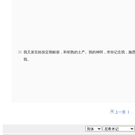
我又派百姓按定期献柴，和初熟的土产。我的神阿，求你记念我，施
我。
上一页
1
. . 