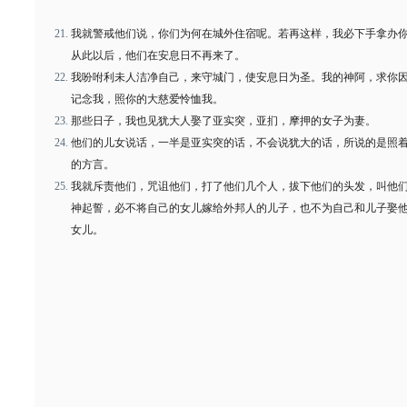
我就警戒他们说，你们为何在城外住宿呢。若再这样，我必下手拿办
从此以后，他们在安息日不再来了。
我吩咐利未人洁净自己，来守城门，使安息日为圣。我的神阿，求你
记念我，照你的大慈爱怜恤我。
那些日子，我也见犹大人娶了亚实突，亚扪，摩押的女子为妻。
他们的儿女说话，一半是亚实突的话，不会说犹大的话，所说的是照
的方言。
我就斥责他们，咒诅他们，打了他们几个人，拔下他们的头发，叫他
神起誓，必不将自己的女儿嫁给外邦人的儿子，也不为自己和儿子娶
女儿。