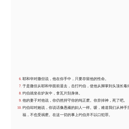
耶和华对撒但说，他在你手中，只要存留他的性命。
于是撒但从耶和华面前退去，击打约伯，使他从脚掌到头顶长毒
约伯就坐在炉灰中，拿瓦片刮身体。
他的妻子对他说，你仍然持守你的纯正麽。你弃掉神，死了吧。
约伯却对她说，你说话像愚顽的妇人一样。嗳，难道我们从神手
福，不也受祸麽。在这一切的事上约伯并不以口犯罪。