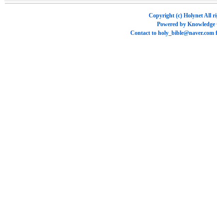
Copyright (c)
Holynet
All r
Powered by
Knowledge
Contact to
holy_bible@naver.com
f