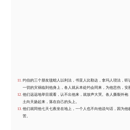
约伯的三个朋友毯螅人以利法，书亚人比勒达，拿玛人琐法，听
一切的灾祸临到他身上，各人就从本处约会同来，为他悲伤，安
他们远远地举目观看，认不出他来，就放声大哭。各人撕裂外袍
土向天扬起来，落在自己的头上。
他们就同他七天七夜坐在地上，一个人也不向他说句话，因为他
苦。