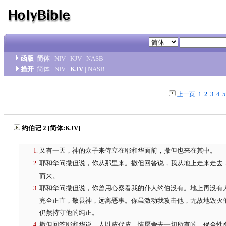
函版
简体
|
NIV
|
KJV
|
NASB
措开
简体
|
NIV
|
KJV
|
NASB
上一页
1
2
3
4
5
约伯记 2 [简体:KJV]
又有一天，神的众子来侍立在耶和华面前，撒但也来在其中。
耶和华问撒但说，你从那里来。撒但回答说，我从地上走来走去
而来。
耶和华问撒但说，你曾用心察看我的仆人约伯没有。地上再没有
完全正直，敬畏神，远离恶事。你虽激动我攻击他，无故地毁灭
仍然持守他的纯正。
撒但回答耶和华说，人以皮代皮，情愿舍去一切所有的，保全性