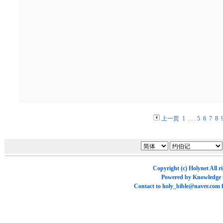
上一页
1
. . .
5
6
7
8
Copyright (c)
Holynet
All r
Powered by
Knowledge
Contact to
holy_bible@naver.com
f