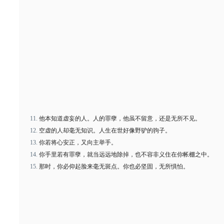
他本知道虚妄的人。人的罪孽，他虽不留意，还是无所不见。
空虚的人却毫无知识。人生在世好像野驴的驹子。
你若将心安正，又向主举手。
你手里若有罪孽，就当远远地除掉，也不容非义住在你帐棚之中。
那时，你必仰起脸来毫无斑点。你也必坚固，无所惧怕。