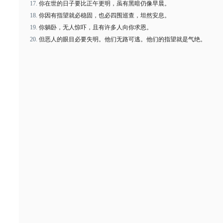
你在世的日子要比正午更明，虽有黑暗仍像早晨。
你因有指望就必稳固，也必四围巡查，坦然安息。
你躺卧，无人惊吓，且有许多人向你求恩。
但恶人的眼目必要失明。他们无路可逃。他们的指望就是气绝。