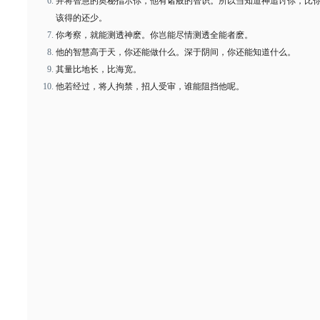
并将智慧的奥秘指示你，他有诸般的智识。所以当知道神追讨你，比
该得的还少。
你考察，就能测透神麽。你岂能尽情测透全能者麽。
他的智慧高于天，你还能做什么。深于阴间，你还能知道什么。
其量比地长，比海宽。
他若经过，将人拘禁，招人受审，谁能阻挡他呢。