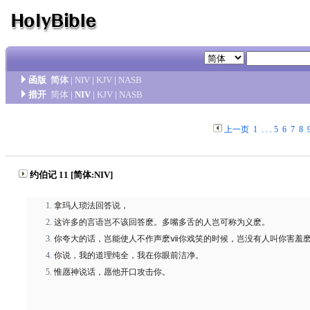
函版
简体
|
NIV
|
KJV
|
NASB
措开
简体
|
NIV
|
KJV
|
NASB
上一页
1
. . .
5
6
7
8
约伯记 11 [简体:NIV]
拿玛人琐法回答说，
这许多的言语岂不该回答麽。多嘴多舌的人岂可称为义麽。
你夸大的话，岂能使人不作声麽ⅶ你戏笑的时候，岂没有人叫你害羞
你说，我的道理纯全，我在你眼前洁净。
惟愿神说话，愿他开口攻击你。