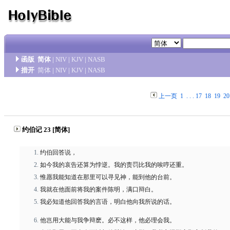
函版
简体
|
NIV
|
KJV
|
NASB
措开
简体
|
NIV
|
KJV
|
NASB
上一页
1
. . .
17
18
19
20
约伯记 23 [简体]
约伯回答说，
如今我的哀告还算为悖逆。我的责罚比我的唉哼还重。
惟愿我能知道在那里可以寻见神，能到他的台前。
我就在他面前将我的案件陈明，满口辩白。
我必知道他回答我的言语，明白他向我所说的话。
他岂用大能与我争辩麽。必不这样，他必理会我。