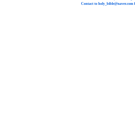
Contact to
holy_bible@naver.com
f