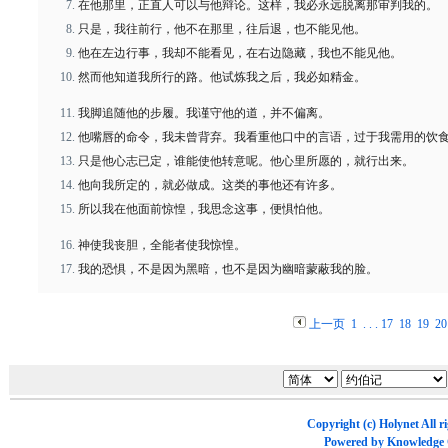
在他那里，正直人可以与他辩论。这样，我必永远脱离那审判我的。
只是，我往前行，他不在那里，往后退，也不能见他。
他在左边行事，我却不能看见，在右边隐藏，我也不能见他。
然而他知道我所行的路。他试炼我之后，我必如精金。
我脚追随他的步履。我谨守他的道，并不偏离。
他嘴唇的命令，我未曾背弃。我看重他口中的言语，过于我需用的饮
只是他心志已定，谁能使他转意呢。他心里所愿的，就行出来。
他向我所定的，就必做成。这类的事他还有许多。
所以我在他面前惊惶，我思念这事，便惧怕他。
神使我丧胆，全能者使我惊惶。
我的恐惧，不是因为黑暗，也不是因为幽暗蒙蔽我的脸。
上一页
1
. . .
17
18
19
20
Copyright (c)
Holynet
All r
Powered by
Knowledge