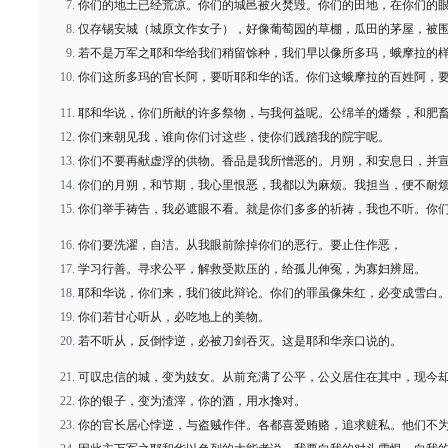
你们的地土已经荒凉。你们的城邑被火焚毁。你们的田地，在你们的
仅存锡安城（城原文作女子），好像葡萄园的草棚，瓜田的茅屋，被
若不是万军之耶和华给我们稍留馀种，我们早以像所多玛，蛾摩拉的
你们这所多玛的官长阿，要听耶和华的话。你们这蛾摩拉的百姓阿，
耶和华说，你们所献的许多祭物，与我何益呢。公绵羊的燔祭，和肥
你们来朝见我，谁向你们讨这些，使你们践踏我的院宇呢。
你们不要再献虚浮的供物。香品是我所憎恶的。月朔，和安息日，并
你们的月朔，和节期，我心里恨恶，我都以为麻烦。我担当，便不耐
你们举手祷告，我必遮眼不看。就是你们多多的祈祷，我也不听。你
你们要洗濯，自洁。从我眼前除掉你们的恶行。要止住作恶，
学习行善。寻求公平，解救受欺压的，给孤儿伸冤，为寡妇辨屈。
耶和华说，你们来，我们彼此辩论。你们的罪虽像朱红，必变成雪白
你们若甘心听从，必吃地上的美物。
若不听从，反倒悖逆，必被刀剑吞灭。这是耶和华亲口说的。
可叹忠信的城，变为妓女。从前充满了公平，公义居住在其中，现今
你的银子，变为渣滓，你的酒，用水搀对。
你的官长居心悖逆，与盗贼作伴。各都喜爱贿赂，追求赃私。他们不