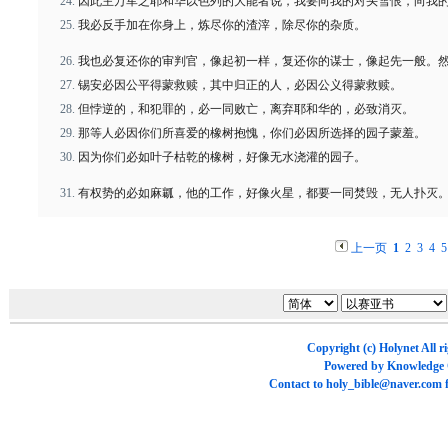
因此主万军之耶和华以色列的大能者说，我要向我的对头雪恨，向我
我必反手加在你身上，炼尽你的渣滓，除尽你的杂质。
我也必复还你的审判官，像起初一样，复还你的谋士，像起先一般。
锡安必因公平得蒙救赎，其中归正的人，必因公义得蒙救赎。
但悖逆的，和犯罪的，必一同败亡，离弃耶和华的，必致消灭。
那等人必因你们所喜爱的橡树抱愧，你们必因所选择的园子蒙羞。
因为你们必如叶子枯乾的橡树，好像无水浇灌的园子。
有权势的必如麻瓤，他的工作，好像火星，都要一同焚毁，无人扑灭
上一页
1
2
3
4
5
Copyright (c)
Holynet
All r
Powered by
Knowledge
Contact to
holy_bible@naver.com
f