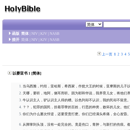
函版
简体
|
NIV
|
KJV
|
NASB
措开
简体
|
NIV
|
KJV
|
NASB
上一页
1
2
3
4
5
以赛亚书 1 [简体]
当乌西雅，约坦，亚哈斯，希西家，作犹大王的时候，亚摩斯的儿子
天哪，要听，地阿，侧耳而听。因为耶和华说，我养育儿女，将他们
牛认识主人，驴认识主人得的槽。以色列却不认识，我的民却不留意
？？，犯罪的国民，担着罪孽的百姓，行恶的种类，败坏的儿女。他
你们为什么屡次悖逆，还要受责打麽。你们已经满头疼痛，全心发昏
从脚掌到头顶，没有一处完全的。竟是伤口，青肿，与新打的伤痕。