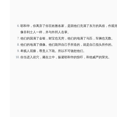
耶和华，你离弃了你百姓雅各家，是因他们充满了东方的风俗，作观
像非利士人一样，并与外邦人击掌。
他们的国满了金银，财宝也无穷，他们的地满了马匹，车辆也无数。
他们的地满了偶像。他们跪拜自己手所造的，就是自己指头所作的。
卑贱人屈膝，尊贵人下跪。所以不可饶恕他们。
你当进入岩穴，藏在土中，躲避耶和华的惊吓，和他威严的荣光。