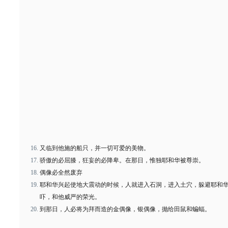
又临到他施的船只，并一切可爱的美物。
骄傲的必屈膝，狂妄的必降卑。在那日，惟独耶和华被尊崇。
偶像必全然废弃
耶和华兴起使地大震动的时候，人就进入石洞，进入土穴，躲避耶和
吓，和他威严的荣光。
到那日，人必将为拜而造的金偶像，银偶像，抛给田鼠和蝙蝠。