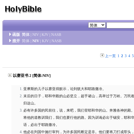
函版
简体
|
NIV
|
KJV
|
NASB
措开
简体
|
NIV
|
KJV
|
NASB
上一页
1
2
3
4
5
以赛亚书 2 [简体:NIV]
亚摩斯的儿子以赛亚得默示，论到犹大和耶路撒冷。
末后的日子，耶和华殿的山必坚立，超乎诸山，高举过于万岭。万民
归这山。
必有许多国的民前往，说，来吧，我们登耶和华的山。奔雅各神的殿
将他的道教训我们，我们也要行他的路。因为训诲必出于锡安，耶和
语，必出于耶路撒冷。
他必在列国中施行审判，为许多国民断定是非。他们要将刀打成犁头