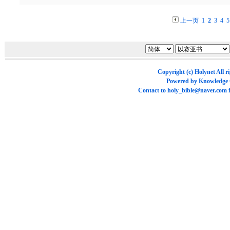
上一页
1
2
3
4
5
Copyright (c)
Holynet
All r
Powered by
Knowledge
Contact to
holy_bible@naver.com
f