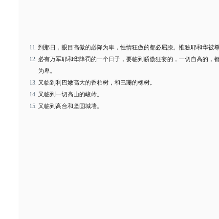
到那日，眼目高傲的必降为卑，性情狂傲的都必屈膝。惟独耶和华被
必有万军耶和华降罚的一个日子，要临到骄傲狂妄的，一切自高的，
为卑。
又临到利巴嫩高大的香柏树，和巴珊的橡树。
又临到一切高山的峻岭。
又临到高台和坚固城墙。