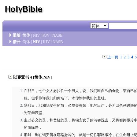
函版
简体
|
NIV
|
KJV
|
NASB
措开
简体
|
NIV
|
KJV
|
NASB
上一页
1
2
3
4
5
以赛亚书 4 [简体:NIV]
在那日，七个女人必拉住一个男人，说，我们吃自己的食物，穿自己
服。但求你许我们归你名下。求你除掉我们的羞耻。
到那日，耶和华发生的苗，必华美尊荣，地的出产，必为以色列逃脱
为荣华茂盛。
主以公义的灵，和焚烧的灵，将锡安女子的污秽洗去，又将耶路撒冷
的血除净，
那时，剩在锡安留在耶路撒冷的，就是一切住耶路撒冷，在生命册上