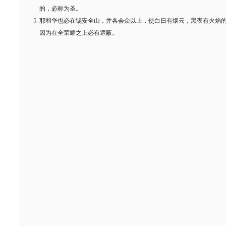
的，必称为圣。
耶和华也必在锡安全山，并各会众以上，使白日有烟云，黑夜有火焰
因为在全荣耀之上必有遮蔽。