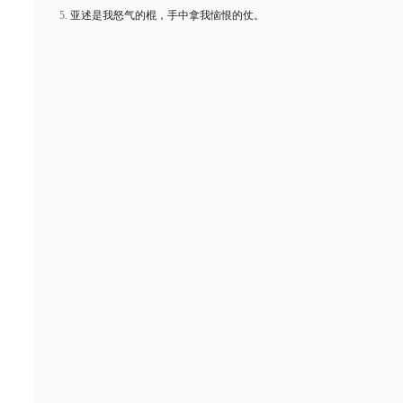
亚述是我怒气的棍，手中拿我恼恨的仗。