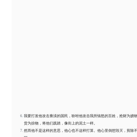
我要打发他攻击亵渎的国民，吩咐他攻击我所恼怒的百姓，抢财为掳
货为掠物，将他们践踏，像街上的泥土一样。
然而他不是这样的意思，他心也不这样打算。他心里倒想毁灭，剪除