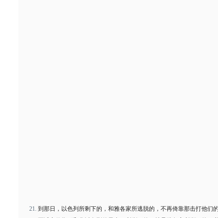
到那日，以色列所剩下的，和雅各家所逃脱的，不再倚靠那击打他们