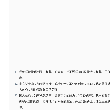
我怎样待撒玛利亚，和其中的偶像，岂不照样待耶路撒冷，和其中的
麽。
主在锡安山，和耶路撒冷，成就他一切工作的时候，主说，我必罚亚
大的心，和他高傲眼目的荣耀。
因为他说，我所成就的事，是靠我手的能力，和我的智慧。我本有聪
挪移列国的地界，抢夺他们所积蓄的财宝，并且我像勇士，使坐宝座
卑。