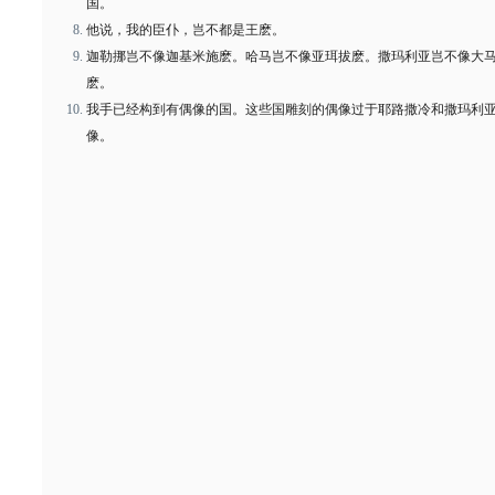
国。
他说，我的臣仆，岂不都是王麽。
迦勒挪岂不像迦基米施麽。哈马岂不像亚珥拔麽。撒玛利亚岂不像大
麽。
我手已经构到有偶像的国。这些国雕刻的偶像过于耶路撒冷和撒玛利
像。