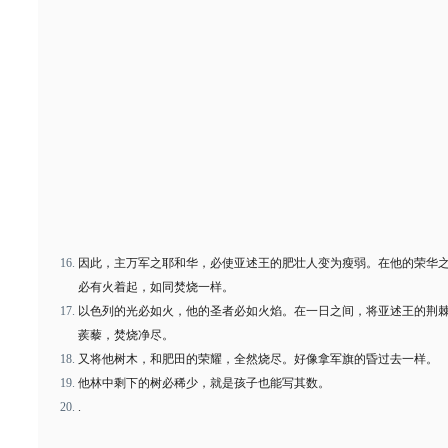
因此，主万军之耶和华，必使亚述王的肥壮人变为瘦弱。在他的荣华
必有火着起，如同焚烧一样。
以色列的光必如火，他的圣者必如火焰。在一日之间，将亚述王的荆
蒺藜，焚烧净尽。
又将他树木，和肥田的荣耀，全然烧尽。好像拿军旗的昏过去一样。
他林中剩下的树必稀少，就是孩子也能写其数。
.