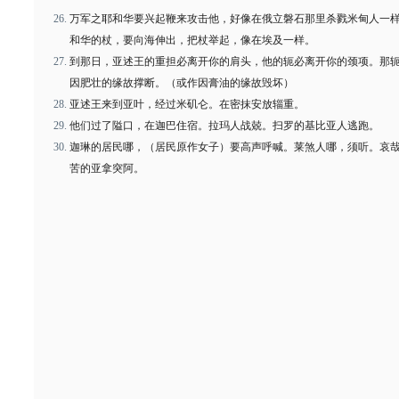
万军之耶和华要兴起鞭来攻击他，好像在俄立磐石那里杀戮米甸人一
和华的杖，要向海伸出，把杖举起，像在埃及一样。
到那日，亚述王的重担必离开你的肩头，他的轭必离开你的颈项。那
因肥壮的缘故撑断。（或作因膏油的缘故毁坏）
亚述王来到亚叶，经过米矶仑。在密抹安放辎重。
他们过了隘口，在迦巴住宿。拉玛人战兢。扫罗的基比亚人逃跑。
迦琳的居民哪，（居民原作女子）要高声呼喊。莱煞人哪，须听。哀
苦的亚拿突阿。