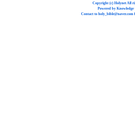
Copyright (c)
Holynet
All r
Powered by
Knowledge
Contact to
holy_bible@naver.com
f