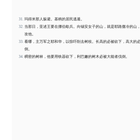
玛得米那人躲避。基柄的居民逃遁。
当那日，亚述王要在挪伯歇兵。向锡安女子的山，就是耶路撒冷的山
攻他。
看哪，主万军之耶和华，以惊吓削去树枝。长高的必被砍下，高大的
倒。
稠密的树林，他要用铁器砍下，利巴嫩的树木必被大能者伐倒。