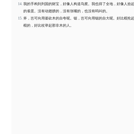
我的手构到列国的财宝，好像人构道鸟窝。我也得了全地，好像人拾
的雀蛋。没有动翅膀的，没有张嘴的，也没有呜叫的。
斧，岂可向用釜砍木的自夸呢。锯，岂可向用锯的自大呢。好比棍抡
棍的，好比杖举起那非木的人。