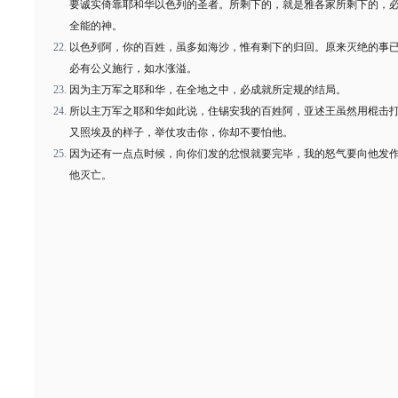
要诚实倚靠耶和华以色列的圣者。所剩下的，就是雅各家所剩下的，
全能的神。
以色列阿，你的百姓，虽多如海沙，惟有剩下的归回。原来灭绝的事
必有公义施行，如水涨溢。
因为主万军之耶和华，在全地之中，必成就所定规的结局。
所以主万军之耶和华如此说，住锡安我的百姓阿，亚述王虽然用棍击
又照埃及的样子，举仗攻击你，你却不要怕他。
因为还有一点点时候，向你们发的忿恨就要完毕，我的怒气要向他发
他灭亡。