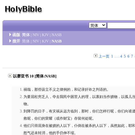
函版
简体
|
NIV
|
KJV
|
NASB
措开
简体
|
NIV
|
KJV
|
NASB
上一页
1
. . .
4
5
6
7
以赛亚书 10 [简体:NASB]
祸哉，那些设立不义之律例的，和记录奸诈之判语的。
为要屈枉穷乏人，夺去我民中困苦人的理，以寡妇当作掳物，以孤儿
物。
到降罚的日子，有灾祸从远方临到，那时，你们怎样行呢，你们向谁
救呢，你们的荣耀（或作财宝）存留何处呢。
他们只得屈身在被掳的人以下，仆倒在被杀的人以下，虽然如此，耶
怒气还未转消，他的手仍伸不缩。