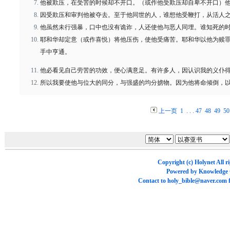
他被欺压，在受苦的时候却不开口。（或作他受欺压却自卑不开口）
因受欺压和审判他被夺去。至于他同世的人，谁想他受鞭打，从活人
他虽然未行强暴，口中也没有诡诈，人还使他与恶人同埋。谁知死的
耶和华却定意（或作喜悦）将他压伤，使他受痛苦。耶和华以他为赎
手中亨通。
他必看见自己劳苦的功效，便心满意足。有许多人，因认识我的义仆
所以我要使他与位大的同分，与强盛的均分掳物。因为他将命倾倒，
上一页
1
. . .
47
48
49
50
Copyright (c)
Holynet
All r
Powered by
Knowledge
Contact to
holy_bible@naver.com
f