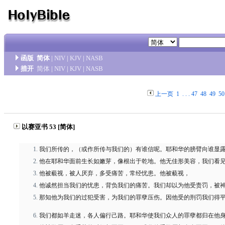
函版
简体
|
NIV
|
KJV
|
NASB
措开
简体
|
NIV
|
KJV
|
NASB
上一页
1
. . .
47
48
49
50
以赛亚书 53 [简体]
我们所传的，（或作所传与我们的）有谁信呢。耶和华的膀臂向谁显
他在耶和华面前生长如嫩芽，像根出于乾地。他无佳形美容，我们看
他被藐视，被人厌弃，多受痛苦，常经忧患。他被藐视， 好
他诚然担当我们的忧患，背负我们的痛苦。我们却以为他受责罚，被
那知他为我们的过犯受害，为我们的罪孽压伤。因他受的刑罚我们得
我们都如羊走迷，各人偏行己路。耶和华使我们众人的罪孽都归在他