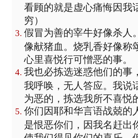
看顾的就是虚心痛悔因我
穷）
假冒为善的宰牛好像杀人
像献猪血。烧乳香好像称
心里喜悦行可憎恶的事。
我也必拣选迷惑他们的事
我呼唤，无人答应。我说
为恶的，拣选我所不喜悦
你们因耶和华言语战兢的
是恨恶你们，因我名赶出
使我们得见你们的喜乐。