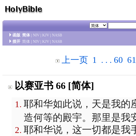
函版
简体
|
NIV
|
KJV
|
NASB
措开
简体
|
NIV
|
KJV
|
NASB
上一页
1
. . .
60
6
以赛亚书 66 [简体]
耶和华如此说，天是我的
造何等的殿宇。那里是我
耶和华说，这一切都是我