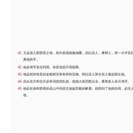
又必进入那荣美之地，有许多国就被倾覆，但以东人，摩押人，和一大半亚
离他的手。
他必伸手攻击列国。埃及地也不得脱离。
他必把持埃及的金银财宝和各样的宝物。利比亚人和古实人都必跟从他。
但从东方和北方必有消息扰乱他，他就大发烈怒出去，要将多人杀灭净尽。
他必在海和荣美的圣山中间设立他如宫殿的帐幕。然而到了他的结局，必无
他。