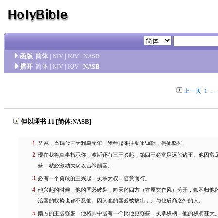
函版
简体
|
NIV
|
KJV
|
NASB
措开
简体
|
NIV
|
KJV
|
NASB
上一页
1
. . 
但以理书 11 [简体:NASB]
又说，当玛代王大利乌元年，我曾起来扶助米迦勒，使他坚强。
现在我将真事指示你，波斯还有三王兴起，第四王必富足远胜诸王。他因富
盛，就必激动大众攻击希腊国。
必有一个勇敢的王兴起，执掌大权，随意而行。
他兴起的时候，他的国必破裂，向天的四方（方原文作风）分开，却不归他
治国的权势也都不及他。因为他的国必被拔出，归与他后裔之外的人。
南方的王必强盛，他将帅中必有一个比他更强盛，执掌权柄，他的权柄甚大