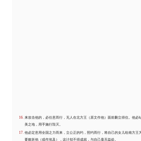
来攻击他的，必任意而行，无人在北方王（原文作他）面前删立得住。他必
美之地，用手施行毁灭。
他必定意用全国之力而来，立公正的约，照约而行，将自己的女儿给南方王
要败坏他（或作埃及），这计却不得成就，与自己毫无益处。