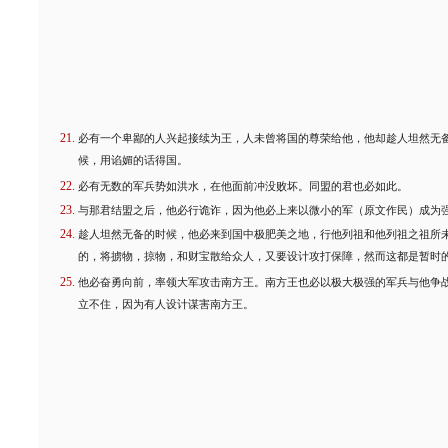
必有一个卑鄙的人兴起接续为王，人未曾将国的尊荣给他，他却趁人坦然无
候，用谄媚的话得国。
必有无数的军兵势如洪水，在他面前冲没败坏。同盟的君也必如此。
与那君结盟之后，他必行诡诈，因为他必上来以微小的军（原文作民）成为
趁人坦然无备的时候，他必来到国中极肥美之地，行他列祖和他列祖之祖所
的，将掳物，掠物，和财宝散给众人，又要设计攻打保障，然而这都是暂时
他必奋勇向前，率领大军攻击南方王。南方王也必以极大极强的军兵与他争
立不住，因为有人设计谋害南方王。