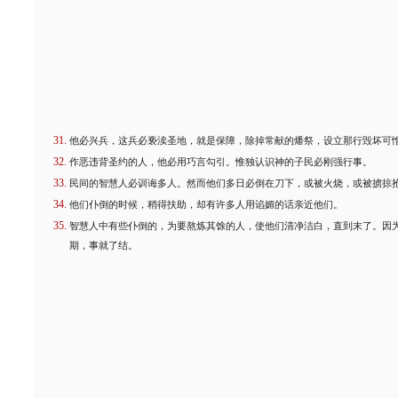
他必兴兵，这兵必亵渎圣地，就是保障，除掉常献的燔祭，设立那行毁坏可
作恶违背圣约的人，他必用巧言勾引。惟独认识神的子民必刚强行事。
民间的智慧人必训诲多人。然而他们多日必倒在刀下，或被火烧，或被掳掠
他们仆倒的时候，稍得扶助，却有许多人用谄媚的话亲近他们。
智慧人中有些仆倒的，为要熬炼其馀的人，使他们清净洁白，直到末了。因
期，事就了结。