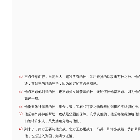
王必任意而行，自高自大，超过所有的神，又用奇异的话攻击万神之神。他
通，直到主的忿怒完毕，因为所定的事必然成就。
他必不顾他列祖的神，也不顾妇女所羡慕的神，无论何神他都不顾。因为他
高过一切。
他倒要敬拜保障的神，用金，银，宝石和可爱之物敬奉他列祖所不认识的神
他必靠外邦神的帮助，攻破最坚固的保障。凡承认他的，他必将荣耀加给他
们管辖许多人，又为贿赂分地与他们。
到末了，南方王要与他交战。北方王必用战车，马兵，和许多战船，势如暴
他，也必进入列国，如洪水泛滥。