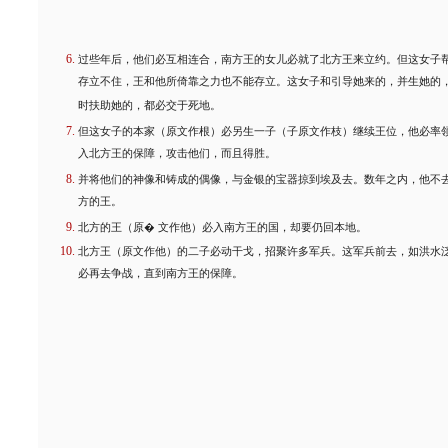
过些年后，他们必互相连合，南方王的女儿必就了北方王来立约。但这女子
存立不住，王和他所倚靠之力也不能存立。这女子和引导她来的，并生她的
时扶助她的，都必交于死地。
但这女子的本家（原文作根）必另生一子（子原文作枝）继续王位，他必率
入北方王的保障，攻击他们，而且得胜。
并将他们的神像和铸成的偶像，与金银的宝器掠到埃及去。数年之内，他不
方的王。
北方的王（原� 文作他）必入南方王的国，却要仍回本地。
北方王（原文作他）的二子必动干戈，招聚许多军兵。这军兵前去，如洪水
必再去争战，直到南方王的保障。