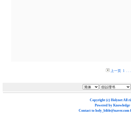
上一页
1
. . 
Copyright (c)
Holynet
All r
Powered by
Knowledge
Contact to
holy_bible@naver.com
f