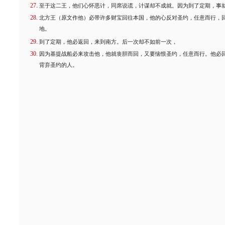
至于这二王，他们心怀恶计，同席说谎，计谋却不成就。因为到了定期，事
北方王（原文作他）必带许多财宝回往本国，他的心反对圣约，任意而行，
地。
到了定期，他必返回，来到南方。后一次却不如前一次，
因为基提战船必来攻击他，他就丧胆而回，又要恼恨圣约，任意而行。他必
背弃圣约的人。