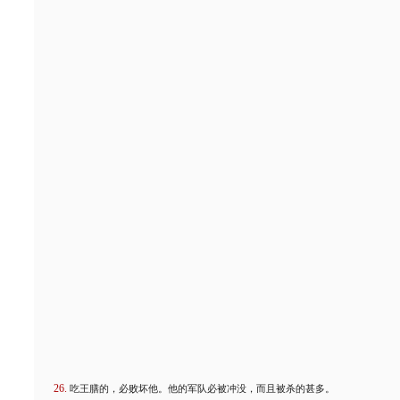
吃王膳的，必败坏他。他的军队必被冲没，而且被杀的甚多。