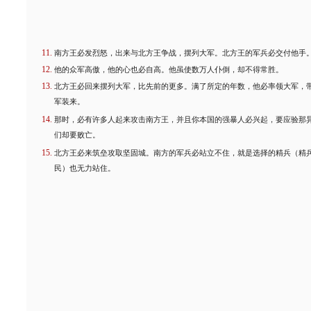
南方王必发烈怒，出来与北方王争战，摆列大军。北方王的军兵必交付他手
他的众军高傲，他的心也必自高。他虽使数万人仆倒，却不得常胜。
北方王必回来摆列大军，比先前的更多。满了所定的年数，他必率领大军，
军装来。
那时，必有许多人起来攻击南方王，并且你本国的强暴人必兴起，要应验那
们却要败亡。
北方王必来筑垒攻取坚固城。南方的军兵必站立不住，就是选择的精兵（精
民）也无力站住。