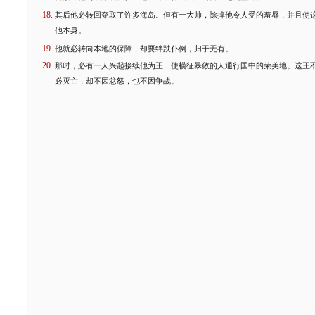
其后他必转回夺取了许多海岛。但有一大帅，除掉他令人受的羞辱，并且使
他本身。
他就必转向本地的保障，却要绊跌仆倒，归于无有。
那时，必有一人兴起接续他为王，使横征暴敛的人通行国中的荣美地。这王
必灭亡，却不因忿怒，也不因争战。