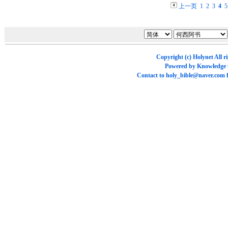
上一页
1
2
3
4
5
Copyright (c)
Holynet
All r
Powered by
Knowledge
Contact to
holy_bible@naver.com
f