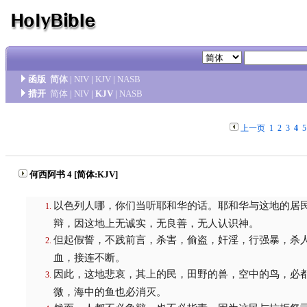
函版
简体
|
NIV
|
KJV
|
NASB
措开
简体
|
NIV
|
KJV
|
NASB
上一页
1
2
3
4
5
何西阿书 4 [简体:KJV]
以色列人哪，你们当听耶和华的话。耶和华与这地的居
辩，因这地上无诚实，无良善，无人认识神。
但起假誓，不践前言，杀害，偷盗，奸淫，行强暴，杀
血，接连不断。
因此，这地悲哀，其上的民，田野的兽，空中的鸟，必
微，海中的鱼也必消灭。