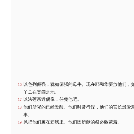
以色列倔强，犹如倔强的母牛。现在耶和华要放他们，
羊羔在宽阔之地。
以法莲亲近偶像，任凭他吧。
他们所喝的已经发酸。他们时常行淫，他们的官长最爱
事。
风把他们裹在翅膀里。他们因所献的祭必致蒙羞。