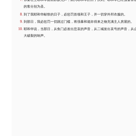
的客分别为圣。
到了我耶和华献祭的日子，必惩罚首领和王子，并一切穿外邦衣服的。
到那日，我必惩罚一切跳过门槛，将强暴和诡诈得来之物充满主人房屋的。
耶和华说，当那日，从鱼门必发出悲哀的声音，从二城发出哀号的声音，从
大破裂的响声。