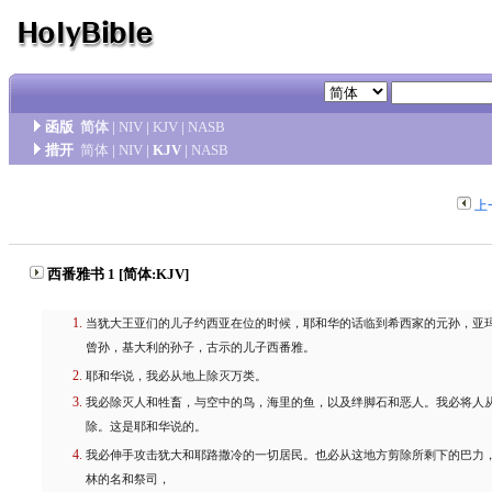
函版
简体
|
NIV
|
KJV
|
NASB
措开
简体
|
NIV
|
KJV
|
NASB
上
西番雅书 1 [简体:KJV]
当犹大王亚们的儿子约西亚在位的时候，耶和华的话临到希西家的元孙，亚
曾孙，基大利的孙子，古示的儿子西番雅。
耶和华说，我必从地上除灭万类。
我必除灭人和牲畜，与空中的鸟，海里的鱼，以及绊脚石和恶人。我必将人
除。这是耶和华说的。
我必伸手攻击犹大和耶路撒冷的一切居民。也必从这地方剪除所剩下的巴力
林的名和祭司，