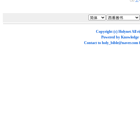
上
Copyright (c)
Holynet
All r
Powered by
Knowledge
Contact to
holy_bible@naver.com
f