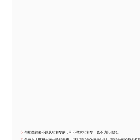
与那些转去不跟从耶和华的，和不寻求耶和华，也不访问他的。
你要在主耶和华面前静默无声，因为耶和华的日子快到。耶和华已经预备祭