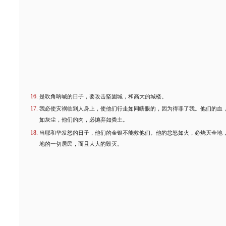
是吹角呐喊的日子，要攻击坚固城，和高大的城楼。
我必使灾祸临到人身上，使他们行走如同瞎眼的，因为得罪了我。他们的血
如灰尘，他们的肉，必抛弃如粪土。
当耶和华发怒的日子，他们的金银不能救他们。他的忿怒如火，必烧灭全地
地的一切居民，而且大大的毁灭。