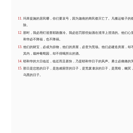
玛革提施的居民哪，你们要哀号，因为迦南的商民都灭亡了。凡搬运银子的
除。
那时，我必用灯巡查耶路撒冷。我必惩罚那些如酒在渣滓上澄清的。他们心
和华必不降福，也不降祸。
他们的财宝，必成为掠物，他们的房屋，必变为荒场。他们必建造房屋，却
其内，栽种葡萄园，却不得喝所出的酒。
耶和华的大日临近，临近而且甚快，乃是耶和华日子的风声。勇士必痛痛的
那日是忿怒的日子，是急难困苦的日子，是荒废凄凉的日子，是黑暗，幽冥
乌黑的日子。