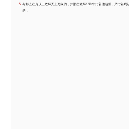
与那些在房顶上敬拜天上万象的，并那些敬拜耶和华指着他起誓，又指着玛
的，