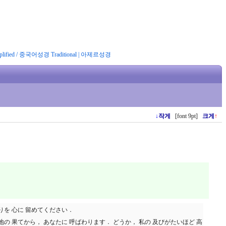
ified
/
중국어성경 Traditional
|
아제르성경
↓
작게
[font 9pt]
크게
↑
祈りを 心に 留めてください．
 地の 果てから， あなたに 呼ばわります． どうか， 私の 及びがたいほど 高