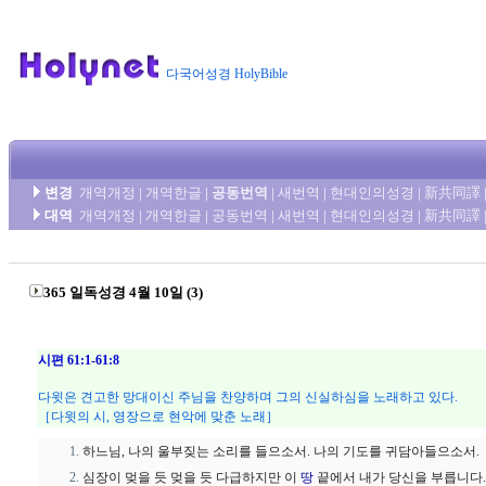
다국어성경 HolyBible
변경
개역개정
|
개역한글
|
공동번역
|
새번역
|
현대인의성경
|
新共同譯
대역
개역개정
|
개역한글
|
공동번역
|
새번역
|
현대인의성경
|
新共同譯
365 일독성경 4월 10일 (3)
시편 61:1-61:8
다윗은 견고한 망대이신 주님을 찬양하며 그의 신실하심을 노래하고 있다.
［다윗의 시, 영장으로 현악에 맞춘 노래］
하느님, 나의 울부짖는 소리를 들으소서. 나의 기도를 귀담아들으소서.
심장이 멎을 듯 멎을 듯 다급하지만 이
땅
끝에서 내가 당신을 부릅니다. 