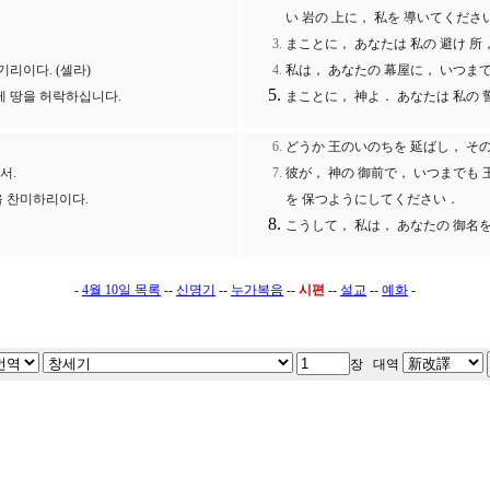
い 岩の 上に， 私を 導いてくださ
まことに， あなたは 私の 避け 所
리이다. (셀라)
私は， あなたの 幕屋に， いつまで
게 땅을 허락하십니다.
まことに， 神よ． あなたは 私の 
どうか 王のいのちを 延ばし， その
서.
彼が， 神の 御前で， いつまでも
을 찬미하리이다.
を 保つようにしてください．
こうして， 私は， あなたの 御名
-
4월 10일 목록
--
신명기
--
누가복음
--
시편
--
설교
--
예화
-
장 대역