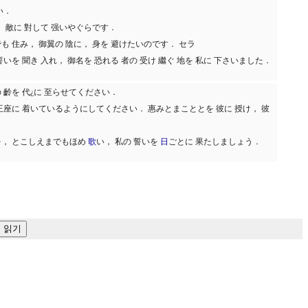
い．
， 敵に 對して 强いやぐらです．
も 住み， 御翼の 陰に， 身を 避けたいのです． セラ
誓いを 聞き 入れ， 御名を 恐れる 者の 受け 繼ぐ 地を 私に 下さいました．
 齡を 代¿に 至らせてください．
 王座に 着いているようにしてください． 惠みとまこととを 彼に 授け， 彼
を， とこしえまでもほめ
歌
い， 私の 誓いを
日
ごとに 果たしましょう．