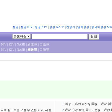
성경
|
성경 NIV
|
성경 KJV
|
성경 NASB
|
찬송가
|
일독성경
|
중국어성경 Simpl
|
NIV
|
KJV
|
NASB
|
新改譯
|
口語譯
|
NIV
|
KJV
|
NASB
|
新改譯
|
口語譯
神よ． 私の 叫びを 聞き， 私の 
나의 힘으로는 오를 수 없는 바위, 저 높
私の 心が 衰え 果てるとき， 私は