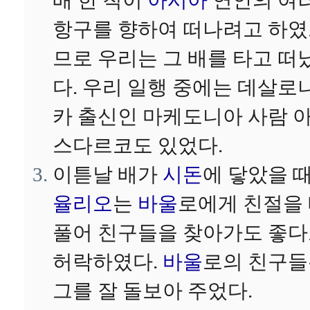
배 한 척이
아시아
연안의 여
항구를 향하여 떠나려고 하
므로 우리는 그 배를 타고 떠
다. 우리 일행 중에는 데살로
카 출신인 마케도니아 사람 
스다르코도 있었다.
이튿날 배가
시돈
에 닿았을 
율리오
는
바울
로에게 친절을
풀어 친구들을 찾아가도 좋
허락하였다.
바울
로의 친구
그를 잘 돌보아 주었다.