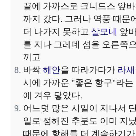
끝에 가까스로 크니드스 앞
까지 갔다. 그러나 역풍 때문
더 나가지 못하고
살모네
앞
를 지나 그레데 섬을 오른쪽
끼고
바싹
해안
을 따라가다가
라새
시에 가까운 "좋은 항구"라는
에 겨우 닿았다.
어느덧 많은 시일이 지나서 
일로 정해진 추분도 이미 지
때문에 항해를 더 계속하기가