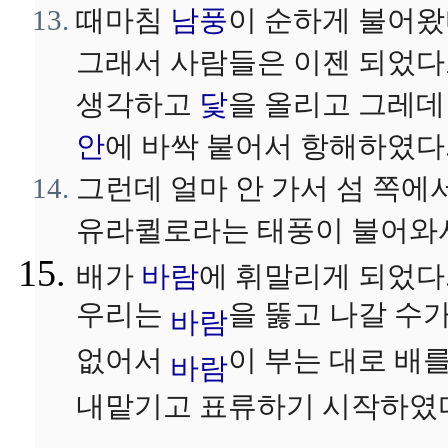
때마침
남풍
이 순하게 불어왔
그래서 사람들은 이젠 되었
생각하고
닻
을 올리고 그레
안
에 바싹 붙어서 항해하였다
그런데 얼마 안 가서 섬 쪽에
유라퀼로라는 태풍이 불어와
배가
바람
에 휘말리게 되었다
우리는
을 뚫고 나갈 수
바람
없어서
이 부는 대로 배
바람
내맡기고 표류하기 시작하였