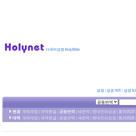
다국어성경 HolyBible
성경
|
성경 NIV
|
성경 K
변경
개역개정
|
개역한글
|
공동번역
|
새번역
|
현대인의성경
|
新共同譯
대역
개역개정
|
개역한글
|
공동번역
|
새번역
|
현대인의성경
|
新共同譯