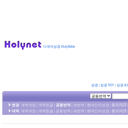
다국어성경 HolyBible
성경
|
성경 NIV
|
성경 K
변경
개역개정
|
개역한글
|
공동번역
|
새번역
|
현대인의성경
|
新共同譯
대역
개역개정
|
개역한글
|
공동번역
|
새번역
|
현대인의성경
|
新共同譯