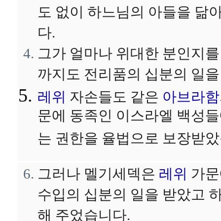
도 없이 하느님의 아들을 닮
다.
그가 얼마나 위대한 분인지를
까지도 전리품의 십분의 일을
레위
자손들도 같은
아브라함
문에 동족인 이스라엘 백성들
는 권한을 율법으로 보장받았
그러나 멜기세덱은
레위
가문
수입의 십분의 일을 받았고 
해 주었습니다.