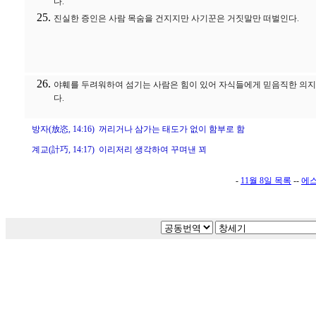
다.
진실한 증인은 사람 목숨을 건지지만 사기꾼은 거짓말만 떠벌인다.
야훼를 두려워하여 섬기는 사람은 힘이 있어 자식들에게 믿음직한 의지
다.
방자(放恣, 14:16) 꺼리거나 삼가는 태도가 없이 함부로 함
계교(計巧, 14:17) 이리저리 생각하여 꾸며낸 꾀
-
11월 8일 목록
--
에