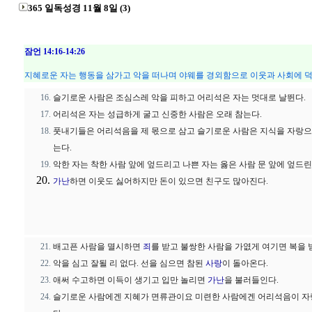
365 일독성경 11월 8일 (3)
잠언 14:16-14:26
지혜로운 자는 행동을 삼가고 악을 떠나며 야웨를 경외함으로 이웃과 사회에 덕
슬기로운 사람은 조심스레 악을 피하고 어리석은 자는 멋대로 날뛴다.
어리석은 자는 성급하게 굴고 신중한 사람은 오래 참는다.
풋내기들은 어리석음을 제 몫으로 삼고 슬기로운 사람은 지식을 자랑으
는다.
악한 자는 착한 사람 앞에 엎드리고 나쁜 자는 옳은 사람 문 앞에 엎드린
가난
하면 이웃도 싫어하지만 돈이 있으면 친구도 많아진다.
배고픈 사람을 멸시하면
죄
를 받고 불쌍한 사람을 가엾게 여기면 복을 
악을 심고 잘될 리 없다. 선을 심으면 참된
사랑
이 돌아온다.
애써 수고하면 이득이 생기고 입만 놀리면
가난
을 불러들인다.
슬기로운 사람에겐 지혜가 면류관이요 미련한 사람에겐 어리석음이 