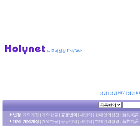
다국어성경 HolyBible
성경
|
성경 NIV
|
성경 K
변경
개역개정
|
개역한글
|
공동번역
|
새번역
|
현대인의성경
|
新共同譯
대역
개역개정
|
개역한글
|
공동번역
|
새번역
|
현대인의성경
|
新共同譯