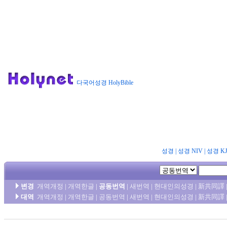
다국어성경 HolyBible
성경
|
성경 NIV
|
성경 K
변경
개역개정
|
개역한글
|
공동번역
|
새번역
|
현대인의성경
|
新共同譯
대역
개역개정
|
개역한글
|
공동번역
|
새번역
|
현대인의성경
|
新共同譯