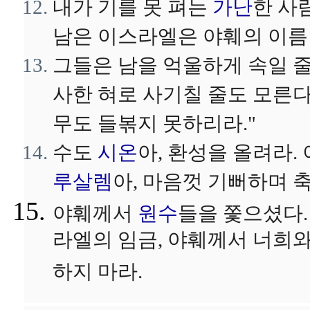
내가 기를 못 펴는
가난
한 사
남은 이스라엘은 야훼의 이름
그들은 남을 억울하게 속일 줄
사한 혀로 사기칠 줄도 모른다
무도 들볶지 못하리라."
수도
시온
아, 환성을 올려라.
루살렘
아, 마음껏 기뻐하며 
야훼께서
원수
들을 쫓으셨다.
라엘의 임금, 야훼께서 너희와
하지 마라.