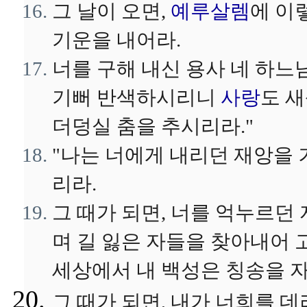
그 날이 오면,
예루살렘
에 이
기운을 내어라.
너를 구해 내신 용사 네 하느
기뻐 반색하시리니
사랑
도 
더덩실 춤을 추시리라."
"나는 너에게 내리던 재앙을 
리라.
그 때가 되면, 너를 억누르던
며 길 잃은 자들을 찾아내어 
세상에서 내 백성은 칭송을 
그 때가 되면, 내가 너희를 