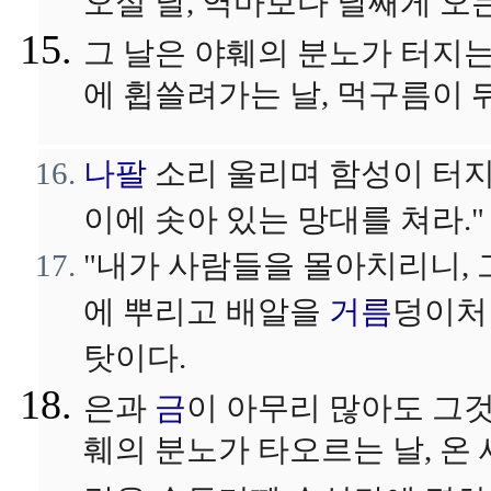
오실 날, 역마보다 날쌔게 오
그 날은 야훼의 분노가 터지는
에 휩쓸려가는 날, 먹구름이 
나팔
소리 울리며 함성이 터지는
이에 솟아 있는 망대를 쳐라."
"내가 사람들을 몰아치리니,
에 뿌리고 배알을
거름
덩이처
탓이다.
은과
금
이 아무리 많아도 그것
훼의 분노가 타오르는 날, 온