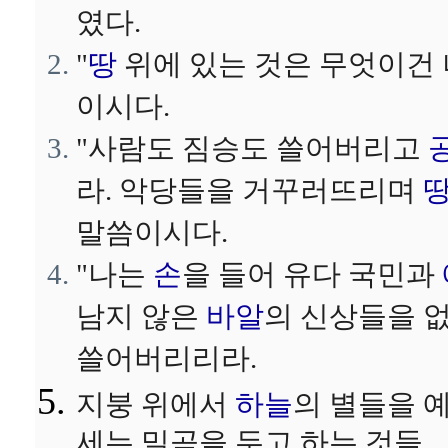
였다.
"
땅
위에 있는 것은 무엇이건 
이시다.
"사람도 짐승도 쓸어버리고
라. 악당들을 거꾸러뜨리며
말씀이시다.
"나는
손
을 들어 유다 국민과
남지 않은
바알
의 신상들을 
쓸어버리리라.
지붕 위에서
하늘
의 별들을 
세는 밀곰을 두고 하는 것들,