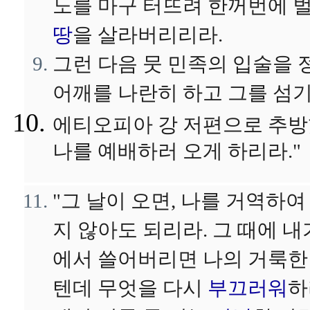
노를 마구 터뜨려 한꺼번에 벌
땅
을 살라버리리라.
그런 다음 뭇 민족의 입술을 
어깨를 나란히 하고 그를 섬기
에티오피아 강 저편으로 추방
나를 예배하러 오게 하리라."
"그 날이 오면, 나를 거역하
지 않아도 되리라. 그 때에 
에서 쓸어버리면 나의 거룩한
텐데 무엇을 다시
부끄러워
하