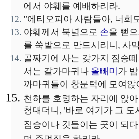
에서 야훼를 예배하리라.
"에티오피아 사람들아, 너희도
야훼께서 북녘으로
손
을 뻗
를 쑥밭으로 만드시리니, 사막
골짜기에 사는 갖가지 짐승떼
서는 갈가마귀나
올빼미
가 
까마귀들이 창문턱에 모여앉
천하를 호령하는 자리에 앉아
청대더니, '바로 여기가 그 도
짐승이나 깃들이는 곳이 되다니