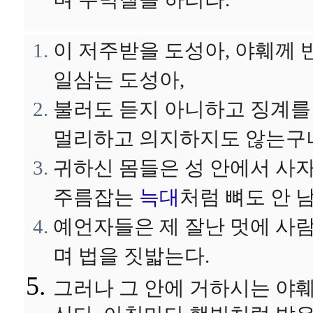
며 주먹질을 하리라.
이 저주받을 도성아, 야훼께 
일삼는 도성아,
불러도 듣지 아니하고 징계를
멀리하고 의지하지도 않는구
귀하신 몸들은 성 안에서 사
주름잡는
늑대
처럼 뼈도 안 
예언자들은 제 잘난 멋에 사
며 법을 짓밟는다.
그러나 그 안에 거하시는 야