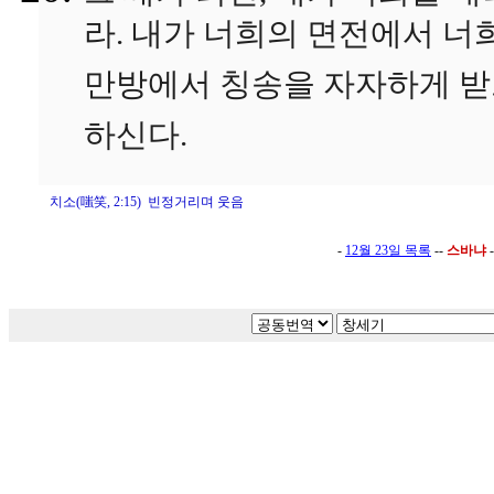
라. 내가 너희의 면전에서 너
만방에서 칭송을 자자하게 받
하신다.
치소(嗤笑, 2:15) 빈정거리며 웃음
-
12월 23일 목록
--
스바냐
-