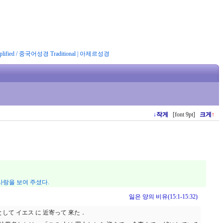
ified
/
중국어성경 Traditional
|
아제르성경
↓
작게
[font 9pt]
크게
↑
사랑을 보여 주셨다.
잃은 양의 비유(15:1-15:32)
として イエス に 近寄って 來た．