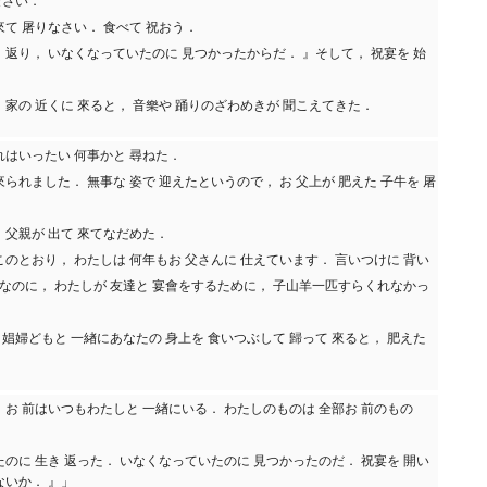
なさい．
來て 屠りなさい． 食べて 祝おう．
き 返り， いなくなっていたのに 見つかったからだ． 』そして， 祝宴を 始
， 家の 近くに 來ると， 音樂や 踊りのざわめきが 聞こえてきた．
これはいったい 何事かと 尋ねた．
來られました． 無事な 姿で 迎えたというので， お 父上が 肥えた 子牛を 屠
 父親が 出て 來てなだめた．
『このとおり， わたしは 何年もお 父さんに 仕えています． 言いつけに 背い
なのに， わたしが 友達と 宴會をするために， 子山羊一匹すらくれなかっ
 娼婦どもと 一緖にあなたの 身上を 食いつぶして 歸って 來ると， 肥えた
， お 前はいつもわたしと 一緖にいる． わたしのものは 全部お 前のもの
いたのに 生き 返った． いなくなっていたのに 見つかったのだ． 祝宴を 開い
ないか． 』」