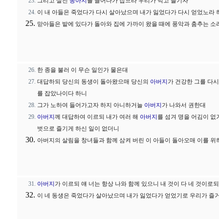
그리고 살진
송아지
를 끌어다가 잡으라 우리가 먹고 즐기자
이 내 아들은 죽었다가 다시 살아났으며 내가 잃었다가 다시 얻었노라
맏아들은 밭에 있다가 돌아와 집에 가까이 왔을 때에 풍악과 춤추는 소
한 종을 불러 이 무슨 일인가 물은대
대답하되 당신의 동생이 돌아왔으매 당신의
아버지
가 건강한 그를 다
를 잡았나이다 하니
그가 노하여 들어가고자 하지 아니하거늘
아버지
가 나와서 권한대
아버지
께 대답하여 이르되 내가 여러 해
아버지
를 섬겨 명을 어김이 
벗으로 즐기게 하신 일이 없더니
아버지의 살림을 창녀들과 함께 삼켜 버린 이 아들이 돌아오매 이를 위
아버지
가 이르되 얘 너는 항상 나와 함께 있으니 내 것이 다 네 것이로되
이 네 동생은 죽었다가 살아났으며 내가 잃었다가 얻었기로 우리가 즐