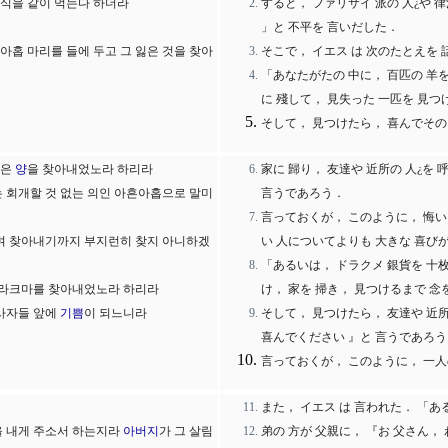
식을 같이 먹는다 하더라
すると， ファリサイ 派の 人¿や 
」と 不平を 言いだした．
아홉 마리를 들에 두고 그 잃은 것을 찾아
そこで， イエス は 次のたとえを
「あなたがたの 中に， 百匹の 羊
に 殘して， 見失った 一匹を 見つ
そして， 見つけたら， 喜んでその
잃은
양
을 찾아내었노라 하리라
家に 歸り， 友達や 近所の 人¿を
 회개할 것 없는 의인 아흔아홉으로 말미
言うであろう．
言っておくが， このように， 悔い
쓸며 찾아내기까지 부지런히 찾지 아니하겠
い 人についてよりも 大きな 喜びが
「あるいは， ドラクメ 銀貨を 十
 드라크마를 찾아내었노라 하리라
け， 家を 掃き， 見つけるまで 念
 사자들 앞에
기쁨
이 되느니라
そして， 見つけたら， 友達や 近
喜んでください 』と 言うであろう
言っておくが， このように， 一人の
また， イエス は 言われた． 「あ
을 내게 주소서 하는지라
아버지
가 그 살림
弟の 方が 父親に， 『お 父さん，