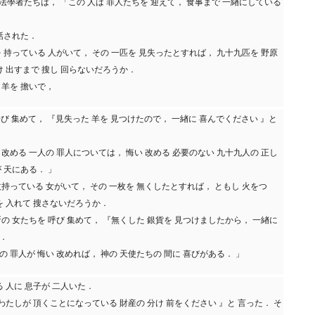
律法學者たちは， 「この 人は 罪人たちを 迎えて， 食事まで 一緖にしている
 話された．
を 持っている 人がいて， その 一匹を 見失ったとすれば， 九十九匹を 野原
け 出すまで 搜し 回らないだろうか．
 羊を 擔いで，
 呼び 集めて， 『見失った 羊を 見つけたので， 一緖に 喜んでください 』と
 改める 一人の 罪人については， 悔い 改める 必要のない 九十九人の 正し
 天にある． 」
枚持っている 女がいて， その 一枚を 無くしたとすれば， ともし 火をつ
を 入れて 搜さないだろうか．
所の 女たちを 呼び 集めて， 『無くした 銀貨を 見つけましたから， 一緖に
．
 罪人が 悔い 改めれば， 神の 天使たちの 間に 喜びがある． 」
る 人に 息子が 二人いた．
 わたしが 頂くことになっている 財産の 分け 前をください 』と 言った． そ