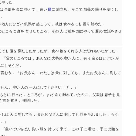
けてやった．
は 全部を 金に 換えて， 遠い
國
に 旅立ち， そこで 放蕩の 限りを 盡くし
．
 地方にひどい 飢鴨が 起こって， 彼は 食べるにも 困り 始めた．
のところに 身を 寄せたところ， その 人は 彼を 畑にやって 豚の 世話をさせ
べてでも 腹を 滿たしたかったが， 食べ 物をくれる 人はだれもいなかった．
． 『父のところでは， あんなに 大勢の 雇い 人に， 有り 余るほど パン が
死にしそうだ．
言おう． 「お 父さん， わたしは 天に 對しても， またお 父さんに 對して
せん． 雇い 人の 一人にしてください 」と． 』
もとに 行った． ところが， まだ 遠く 離れていたのに， 父親は 息子を 見
て 首を 抱き， 接吻した．
たしは 天に 對しても， またお 父さんに 對しても 罪を 犯しました． もう
． 』
 『急いでいちばん 良い 服を 持って 來て， この 子に 着せ， 手に 指輪を