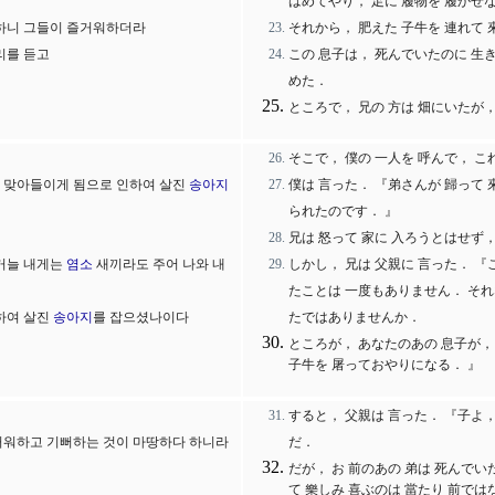
はめてやり， 足に 履物を 履かせ
 하니 그들이 즐거워하더라
それから， 肥えた 子牛を 連れて 
리를 듣고
この 息子は， 死んでいたのに 生
めた．
ところで， 兄の 方は 畑にいたが
そこで， 僕の 一人を 呼んで， 
시 맞아들이게 됨으로 인하여 살진
송아지
僕は 言った． 『弟さんが 歸って 
られたのです． 』
兄は 怒って 家に 入ろうとはせず，
없거늘 내게는
염소
새끼라도 주어 나와 내
しかし， 兄は 父親に 言った． 
たことは 一度もありません． それ
하여 살진
송아지
를 잡으셨나이다
たではありませんか．
ところが， あなたのあの 息子が，
子牛を 屠っておやりになる． 』
すると， 父親は 言った． 『子よ
거워하고 기뻐하는 것이 마땅하다 하니라
だ．
だが， お 前のあの 弟は 死んで
て 樂しみ 喜ぶのは 當たり 前では