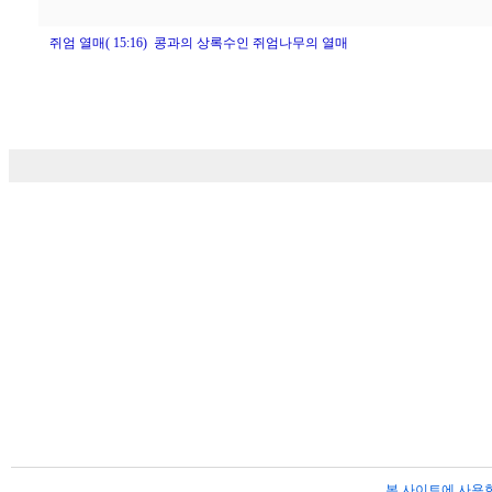
쥐엄 열매( 15:16) 콩과의 상록수인 쥐엄나무의 열매
본 사이트에 사용