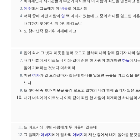
바리새인과 서기관들이 수군거려 이르되 이 사람이 죄인을 영접하고 음
예수
께서 그들에게 이
비유
로 이르시되
너희 중에 어떤 사람이
양
백 마리가 있는데 그 중의 하나를 잃으면 아흔
내기까지 찾아다니지 아니하겠느냐
또 찾아낸즉 즐거워 어깨에 메고
집에 와서 그 벗과 이웃을 불러 모으고 말하되 나와 함께 즐기자 나의 
내가 너희에게 이르노니 이와 같이 죄인 한 사람이 회개하면
하늘
에서는
암아 기뻐하는 것보다 더하리라
어떤
여자
가 열 드라크마가 있는데 하나를 잃으면 등불을 켜고 집을 
느냐
또 찾아낸즉 벗과 이웃을 불러 모으고 말하되 나와 함께 즐기자 잃은
내가 너희에게 이르노니 이와 같이 죄인 한 사람이 회개하면 하나님의
또 이르시되 어떤 사람에게 두 아들이 있는데
그 둘째가
아버지
에게 말하되
아버지
여 재산 중에서 내게 돌아올 분깃