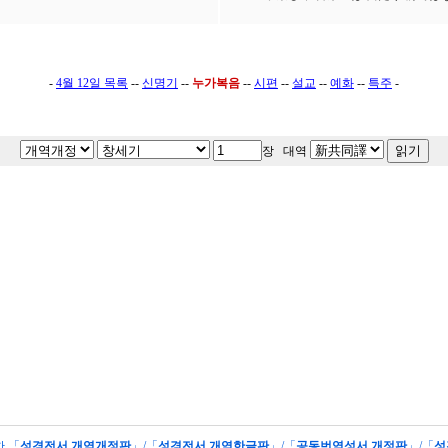
-
4월 12일 목록
--
신명기
--
누가복음
--
시편
--
설교
--
예화
--
특주
-
장 대역
한 「
성경전서 개역개정판
」/「
성경전서 개역한글판
」/「
공동번역성서 개정판
」/「
성