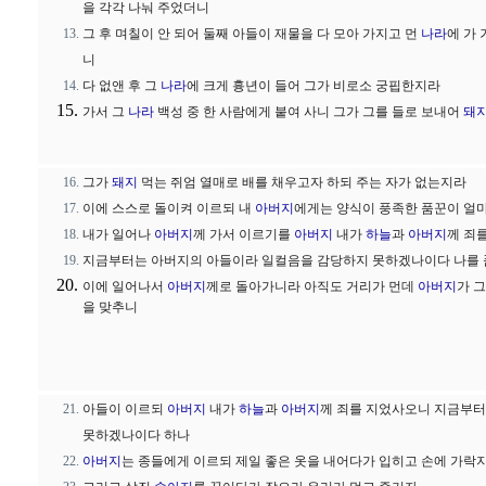
을 각각 나눠 주었더니
그 후 며칠이 안 되어 둘째 아들이 재물을 다 모아 가지고 먼
나라
에 가
니
다 없앤 후 그
나라
에 크게 흉년이 들어 그가 비로소 궁핍한지라
가서 그
나라
백성 중 한 사람에게 붙여 사니 그가 그를 들로 보내어
돼
그가
돼지
먹는 쥐엄 열매로 배를 채우고자 하되 주는 자가 없는지라
이에 스스로 돌이켜 이르되 내
아버지
에게는 양식이 풍족한 품꾼이 얼
내가 일어나
아버지
께 가서 이르기를
아버지
내가
하늘
과
아버지
께 죄
지금부터는 아버지의 아들이라 일컬음을 감당하지 못하겠나이다 나를 
이에 일어나서
아버지
께로 돌아가니라 아직도 거리가 먼데
아버지
가 
을 맞추니
아들이 이르되
아버지
내가
하늘
과
아버지
께 죄를 지었사오니 지금부
못하겠나이다 하나
아버지
는 종들에게 이르되 제일 좋은 옷을 내어다가 입히고 손에 가락