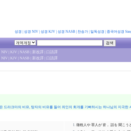
성경
|
성경 NIV
|
성경 KJV
|
성경 NASB
|
찬송가
|
일독성경
|
중국어성경 Simpl
|
NIV
|
KJV
|
NASB
|
新改譯
|
口語譯
|
NIV
|
KJV
|
NASB
|
新改譯
|
口語譯
 드라크마의 비유, 탕자의 비유를 들어 죄인의 회개를 기뻐하시는 하나님의 지극한 
徵稅人や 罪人が 皆， 話を 聞こう