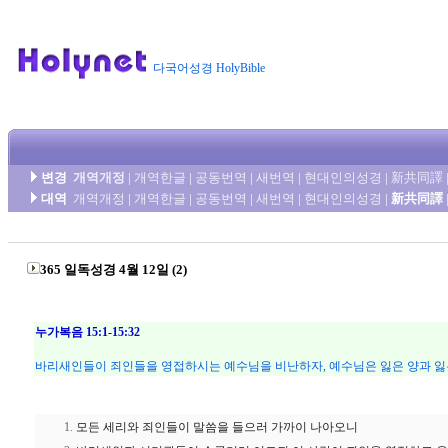
다국어성경 HolyBible
변경
개역개정
|
개역한글
|
공동번역
|
새번역
|
현대인의성경
|
新共同譯
대역
개역개정
|
개역한글
|
공동번역
|
새번역
|
현대인의성경
|
新共同譯
365 일독성경 4월 12일 (2)
누가복음 15:1-15:32
바리새인들이 죄인들을 영접하시는 예수님을 비난하자, 예수님은 잃은 양과 잃은
모든 세리와 죄인들이 말씀을 들으러 가까이 나아오니