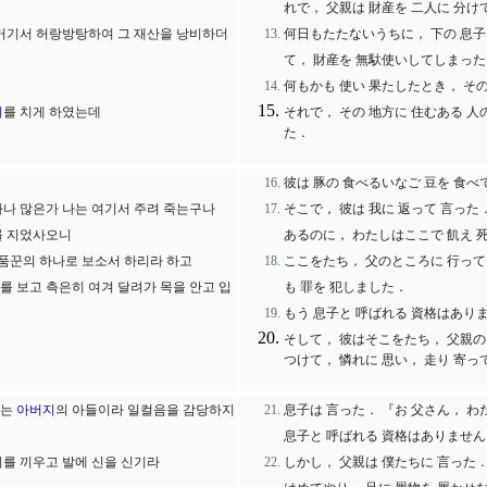
れで， 父親は 財産を 二人に 分
 거기서 허랑방탕하여 그 재산을 낭비하더
何日もたたないうちに， 下の 息子
て， 財産を 無馱使いしてしまった
何もかも 使い 果たしたとき， その
지
를 치게 하였는데
それで， その 地方に 住むある 人
た．
彼は 豚の 食べるいなご 豆を 食
마나 많은가 나는 여기서 주려 죽는구나
そこで， 彼は 我に 返って 言った
를 지었사오니
あるのに， わたしはここで 飢え 
품꾼의 하나로 보소서 하리라 하고
ここをたち， 父のところに 行って 
그를 보고 측은히 여겨 달려가 목을 안고 입
も 罪を 犯しました．
もう 息子と 呼ばれる 資格はありま
そして， 彼はそこをたち， 父親の
つけて， 憐れに 思い， 走り 寄っ
터는
아버지
의 아들이라 일컬음을 감당하지
息子は 言った． 『お 父さん， わ
息子と 呼ばれる 資格はありません
지를 끼우고 발에 신을 신기라
しかし， 父親は 僕たちに 言った．