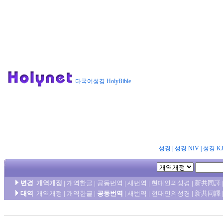
다국어성경 HolyBible
성경
|
성경 NIV
|
성경 K
변경
개역개정
|
개역한글
|
공동번역
|
새번역
|
현대인의성경
|
新共同譯
대역
개역개정
|
개역한글
|
공동번역
|
새번역
|
현대인의성경
|
新共同譯