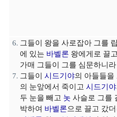
그들이 왕을 사로잡아 그를 
에 있는
바벨론
왕에게로 끌
가매 그들이 그를 심문하니라
그들이
시드기야
의 아들들을
의 눈앞에서 죽이고
시드기야
두 눈을 빼고
놋
사슬로 그를 
박하여
바벨론
으로 끌고 갔