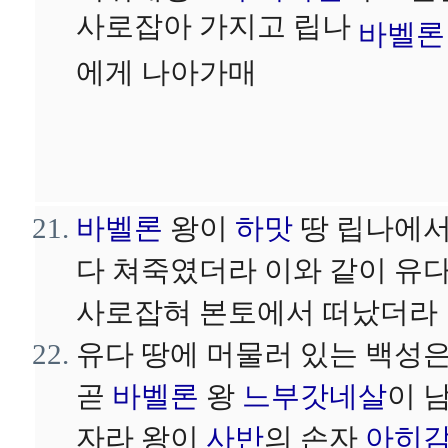
사로잡아 가지고 립나
바벨론
에게 나아가매
바벨론
왕이
하맛
땅 립나에
다 쳐죽였더라 이와 같이 유
사로잡혀 본토에서 떠났더라
유다 땅에 머물러 있는 백성
곧
바벨론
왕
느부갓네살
이 
자라 왕이
사반
의 손자
아히