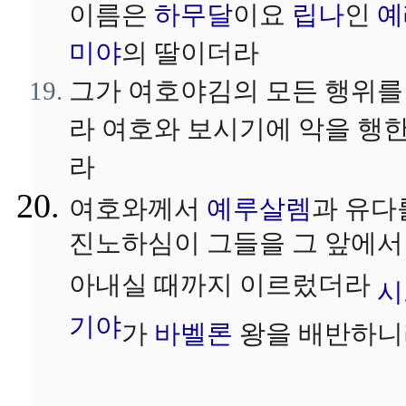
이름은
하무달
이요
립나
인
예
미야
의 딸이더라
그가 여호야김의 모든 행위를
라 여호와 보시기에 악을 행
라
여호와께서
예루살렘
과 유다
진노하심이 그들을 그 앞에서
아내실 때까지 이르렀더라
시
기야
가
바벨론
왕을 배반하니