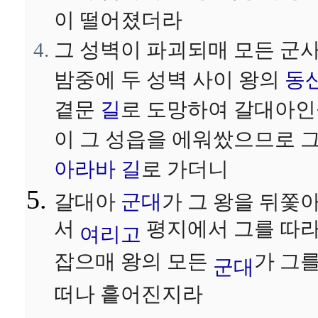
이 떨어졌더라
그 성벽이 파괴되매 모든 군
밤중에 두 성벽 사이 왕의
동
곁문
길
로 도망하여 갈대아
이 그 성읍을 에워쌌으므로 
아라바
길
로 가더니
갈대아
군대
가 그 왕을 뒤쫓
서
평지에서 그를 따
여리고
잡으매 왕의 모든
가 그
군대
떠나 흩어진지라