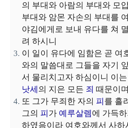
의 부대와 아람의 부대와 모
부대와 암몬 자손의 부대를 
야김에게로 보내 유다를 쳐 
려 하시니
이 일이 유다에 임함은 곧 여
와의 말씀대로 그들을 자기 
서 물리치고자 하심이니 이
낫세
의 지은 모든
죄
때문이
또 그가 무죄한 자의
피
를 흘
그의
피
가
예루살렘
에 가득
하였음이라 여호와께서 사하