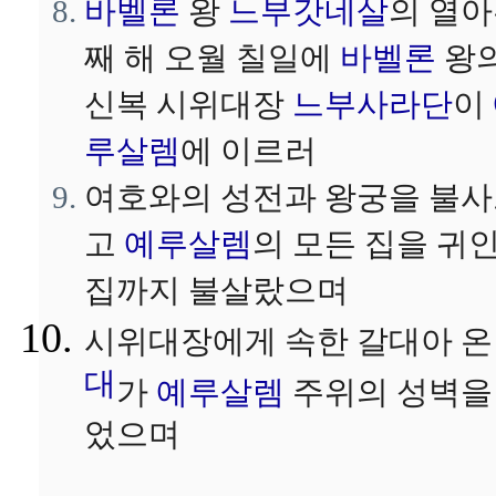
바벨론
왕
느부갓네살
의 열
째 해 오월 칠일에
바벨론
왕
신복 시위대장
느부사라단
이
루살렘
에 이르러
여호와의 성전과 왕궁을 불
고
예루살렘
의 모든 집을 귀
집까지 불살랐으며
시위대장에게 속한 갈대아 
대
가
예루살렘
주위의 성벽을
었으며