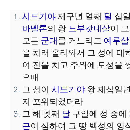
시드기야
제구년 열째
달
십
바벨론
의 왕
느부갓네살
이 
모든
군대
를 거느리고
예루살
을 치러 올라와서 그 성에 대
여 진을 치고 주위에 토성을 
으매
그 성이
시드기야
왕 제십일
지 포위되었더라
그 해 넷째
달
구일에 성 중에
근
이 심하여 그 땅 백성의 양