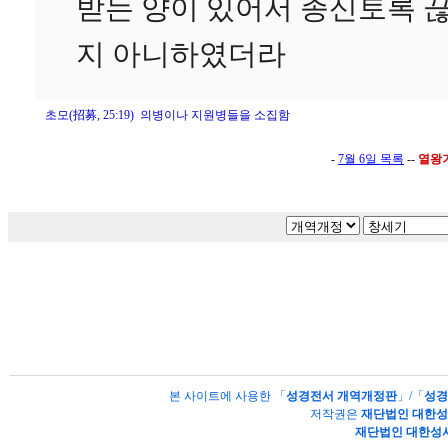
받는 양이 있어서 종신토록 
지 아니하였더라
초모(招募, 25:19) 의병이나 지원병들을 소집함
-
7월 6일 목록
--
열왕
본 사이트에 사용한 「
성경전서 개역개정판
」/「
성경
저작권은
재단법인 대한
재단법인 대한성