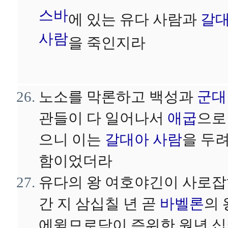
스바
에 있는 유다 사람과
갈
사람
을 죽인지라
노소를 막론하고 백성과
군대
관들이 다 일어나서
애굽
으로
으니 이는
갈대아 사람
을 두
함이었더라
유다의 왕 여호야긴이 사로
간 지 삼십칠 년 곧
바벨론
의 
에윌므로닥이 즉위한 원년 