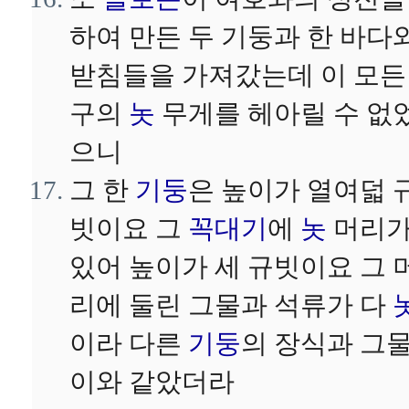
하여 만든 두 기둥과 한 바다
받침들을 가져갔는데 이 모든
구의
놋
무게를 헤아릴 수 없
으니
그 한
기둥
은 높이가 열여덟 
빗이요 그
꼭대기
에
놋
머리
있어 높이가 세 규빗이요 그 
리에 둘린 그물과 석류가 다
이라 다른
기둥
의 장식과 그
이와 같았더라