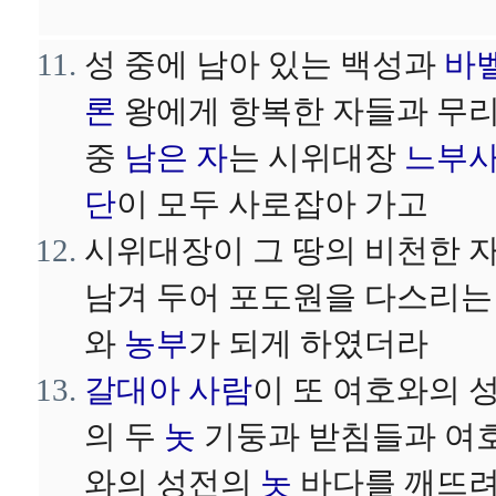
성 중에 남아 있는 백성과
바
론
왕에게 항복한 자들과 무
중
남은 자
는 시위대장
느부
단
이 모두 사로잡아 가고
시위대장이 그 땅의 비천한 
남겨 두어 포도원을 다스리는
와
농부
가 되게 하였더라
갈대아 사람
이 또 여호와의 
의 두
놋
기둥과 받침들과 여
와의 성전의
놋
바다를 깨뜨