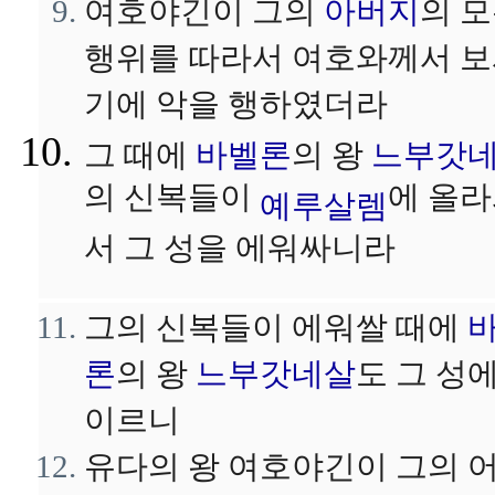
여호야긴이 그의
아버지
의 
행위를 따라서 여호와께서 
기에 악을 행하였더라
그 때에
바벨론
의 왕
느부갓
의 신복들이
에 올
예루살렘
서 그 성을 에워싸니라
그의 신복들이 에워쌀 때에
론
의 왕
느부갓네살
도 그 성
이르니
유다의 왕 여호야긴이 그의 