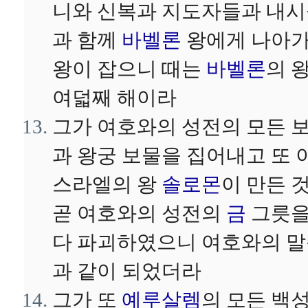
니와 신복과 지도자들과 내
과 함께
바벨론
왕에게 나아
왕이 잡으니 때는
바벨론
의 
여덟째 해이라
그가 여호와의 성전의 모든 
과 왕궁 보물을 집어내고 또 
스라엘의 왕
솔로몬
이 만든 
곧 여호와의 성전의
금
그릇
다 파괴하였으니 여호와의 
과 같이 되었더라
그가 또
예루살렘
의 모든 백