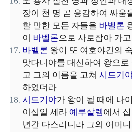
또 용사 칠천 명과 장인과 대
장이 천 명 곧 용감하여 싸움
할 만한 모든 자들을
바벨론
이
바벨론
으로 사로잡아 가고
바벨론
왕이 또 여호야긴의 
맛다니야를 대신하여 왕으로
고 그의 이름을 고쳐
시드기
하였더라
시드기야
가 왕이 될 때에 나
이십일 세라
예루살렘
에서 
년간 다스리니라 그의 어머