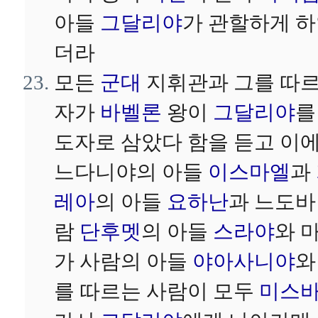
아들
그달리야
가 관할하게 
더라
모든
군대
지휘관과 그를 따
자가
바벨론
왕이
그달리야
를
도자로 삼았다 함을 듣고 이
느다니야의 아들
이스마엘
과
레아
의 아들
요하난
과 느도바
람
단후멧
의 아들
스라야
와 
가 사람의 아들
야아사니야
와
를 따르는 사람이 모두
미스