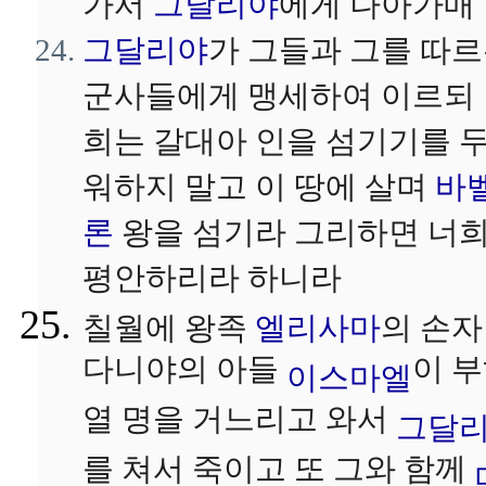
가서
그달리야
에게 나아가매
그달리야
가 그들과 그를 따
군사들에게 맹세하여 이르되
희는 갈대아 인을 섬기기를 
워하지 말고 이 땅에 살며
바
론
왕을 섬기라 그리하면 너
평안하리라 하니라
칠월에 왕족
엘리사마
의 손자
다니야의 아들
이 
이스마엘
열 명을 거느리고 와서
그달
를 쳐서 죽이고 또 그와 함께