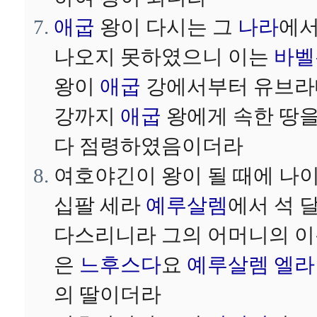
애굽
왕이 다시는 그
나라
에
나오지 못하였으니 이는
바벨
왕이
애굽
강에서부터 유브라
강까지
애굽
왕에게 속한 땅
다 점령하였음이더라
여호야긴이 왕이 될 때에 나
십팔 세라
예루살렘
에서 석 
다스리니라 그의 어머니의 
은
느후스다
요
예루살렘
엘라
의 딸이더라