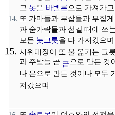
그
놋
을
바벨론
으로 가져가고
또 가마들과 부삽들과 부집
과 숟가락들과 섬길 때에 쓰
모든
놋그릇
을 다 가져갔으며
시위대장이 또 불 옮기는 그
과 주발들 곧
으로 만든 것
금
나 은으로 만든 것이나 모두 
져갔으며
또
솔로몬
이 여호와의 성전을