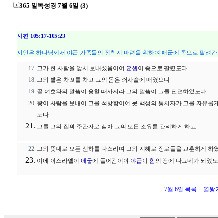
365 일독성경 7월 6일 (3)
시편 105:17-105:23
시인은 하나님께서 야곱 가족들의 정착지 마련을 위하여 애굽에 종으로 팔려간
그가 한 사람을 앞서 보내셨음이여
요셉
이 종으로 팔렸도다
그의 발은 차꼬를 차고 그의 몸은 쇠사슬에 매였으니
곧 여호와의 말씀이 응할 때까지라 그의 말씀이 그를 단련하였도다
왕이 사람을 보내어 그를 석방함이여 뭇 백성의 통치자가 그를 자유롭
도다
그를 그의 집의 주관자로 삼아 그의 모든 소유를 관리하게 하고
그의 뜻대로 모든 신하를 다스리며 그의 지혜로 장로들을 교훈하게 하
이에 이스라엘이
애굽
에 들어감이여
야곱
이
함
의 땅에 나그네가 되었
-
7월 6일 목록
--
열왕