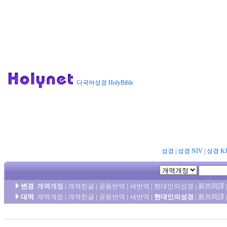
다국어성경 HolyBible
성경
|
성경 NIV
|
성경 K
변경
개역개정
|
개역한글
|
공동번역
|
새번역
|
현대인의성경
|
新共同譯
대역
개역개정
|
개역한글
|
공동번역
|
새번역
|
현대인의성경
|
新共同譯