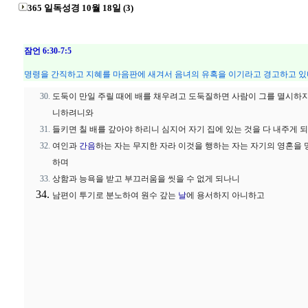
365 일독성경 10월 18일 (3)
잠언 6:30-7:5
명령을 간직하고 지혜를 마음판에 새겨서 음녀의 유혹을 이기라고 경고하고 있
도둑이 만일 주릴 때에 배를 채우려고 도둑질하면 사람이 그를 멸시하
니하려니와
들키면 칠 배를 갚아야 하리니 심지어 자기 집에 있는 것을 다 내주게 
여인과
간음
하는 자는 무지한 자라 이것을 행하는 자는 자기의 영혼을
하며
상함과 능욕을 받고 부끄러움을 씻을 수 없게 되나니
남편이 투기로 분노하여 원수 갚는
날
에 용서하지 아니하고