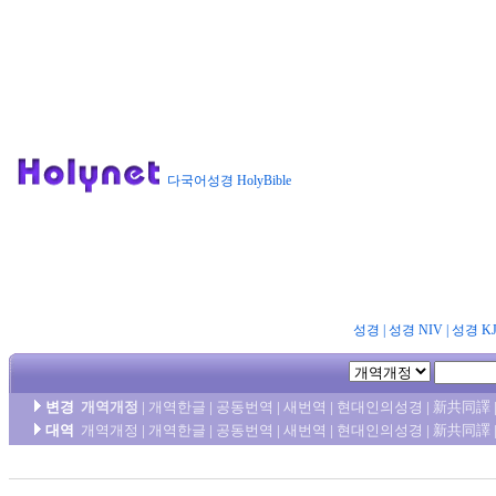
다국어성경 HolyBible
성경
|
성경 NIV
|
성경 K
변경
개역개정
|
개역한글
|
공동번역
|
새번역
|
현대인의성경
|
新共同譯
대역
개역개정
|
개역한글
|
공동번역
|
새번역
|
현대인의성경
|
新共同譯