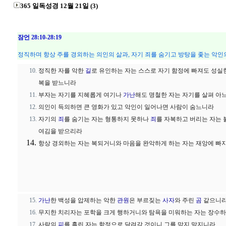
365 일독성경 12월 21일 (3)
잠언 28:10-28:19
정직하며 항상 주를 경외하는 의인의 삶과, 자기 죄를 숨기고 방탕을 좇는 악인
정직한 자를 악한
길
로 유인하는 자는 스스로 자기 함정에 빠져도 성실
복을 받느니라
부자는 자기를 지혜롭게 여기나
가난
해도 명철한 자는 자기를 살펴 아
의인이 득의하면 큰 영화가 있고 악인이 일어나면 사람이 숨느니라
자기의
죄
를 숨기는 자는 형통하지 못하나
죄
를 자복하고 버리는 자는
여김을 받으리라
항상 경외하는 자는 복되거니와 마음을 완악하게 하는 자는 재앙에 빠
가난
한 백성을 압제하는 악한
관원
은 부르짖는
사자
와 주린
곰
같으니
무지한 치리자는 포학을 크게 행하거니와 탐욕을 미워하는 자는 장수
사람의
피
를 흘린 자는 함정으로 달려갈 것이니 그를 막지 말지니라