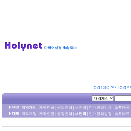
다국어성경 HolyBible
성경
|
성경 NIV
|
성경 K
변경
개역개정
|
개역한글
|
공동번역
|
새번역
|
현대인의성경
|
新共同譯
대역
개역개정
|
개역한글
|
공동번역
|
새번역
|
현대인의성경
|
新共同譯