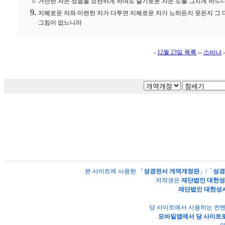
거만한 자는 성읍을 요란하게 하여도 슬기로운 자는 노를 그치게 하느
지혜로운 자와 미련한 자가 다투면 지혜로운 자가 노하든지 웃든지 그
그침이 없느니라
-
12월 23일 목록
--
스바냐
-
본 사이트에 사용한 「
성경전서 개역개정판
」/「
성경
저작권은
재단법인 대한
재단법인 대한성
당 사이트에서 사용하는 컨텐
모바일앱에서 당 사이트로