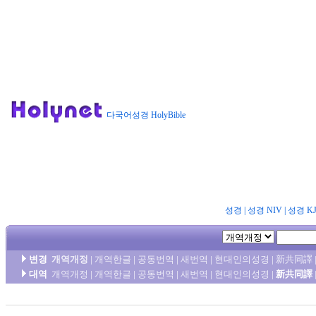
다국어성경 HolyBible
성경
|
성경 NIV
|
성경 K
변경
개역개정
|
개역한글
|
공동번역
|
새번역
|
현대인의성경
|
新共同譯
대역
개역개정
|
개역한글
|
공동번역
|
새번역
|
현대인의성경
|
新共同譯